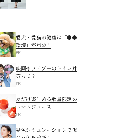
見える「5つの法
則」
愛犬・愛猫の健康は「●●
環境」が重要！
PR
映画やライブ中のトイレ対
策って？
PR
夏だけ楽しめる数量限定の
トマトジュース
PR
髪色シミュレーションで似
合う色を診断！