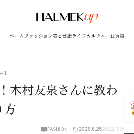
ホーム
ファッション
美と健康
ライフ
カルチャー
お買物
#1
分！木村友泉さんに教わ
り方
FASHION
2026.6.25
2022.10.5