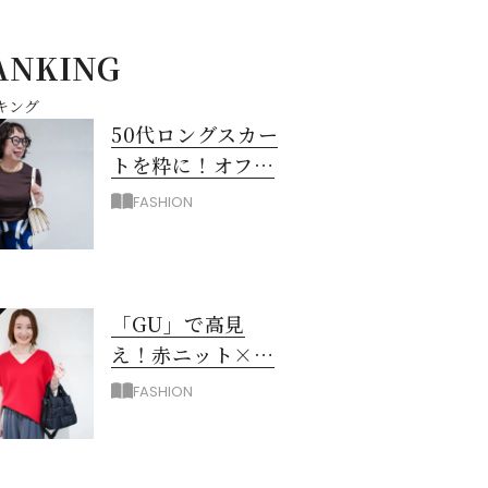
ANKING
キング
50代ロングスカー
トを粋に！オフィ
ス＆お出掛けに映
FASHION
える配色のコツ
「GU」で高見
え！赤ニット×グ
レーパンツで作る
FASHION
大人の休日コーデ