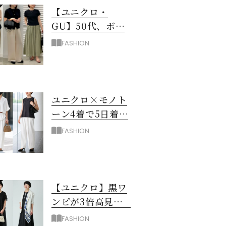
【ユニクロ・
GU】50代、ボト
ムスに迷ったら！
FASHION
3990円以下スカー
ト＆パンツ
ユニクロ×モノト
ーン4着で5日着回
し！夏のワンツー
FASHION
コーデ細見え術
【ユニクロ】黒ワ
ンピが3倍高見え!?
50代がおしゃれに
FASHION