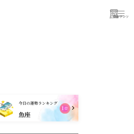
コンテンツ
お買物
今日の運勢ランキング
1
2
位
魚座
天秤座