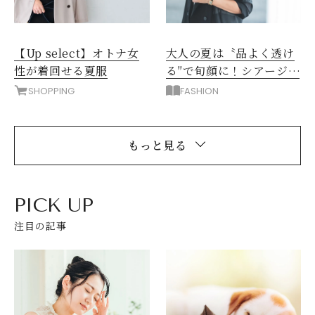
【Up select】オトナ女
大人の夏は〝品よく透け
性が着回せる夏服
る″で旬顔に！シアージャ
ケットのオフィススタイ
SHOPPING
FASHION
ル
もっと見る
PICK UP
注目の記事