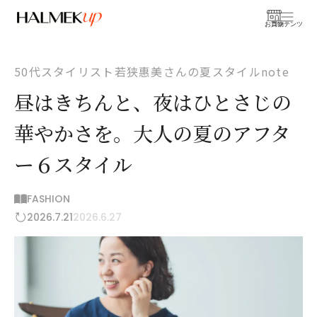
お買物
コンテンツ
50代スタイリスト若狭惠美さんの夏スタイルnote
昼はきちんと、夜はひとさじの
華やかさを。大人の夏のアフタ
ー６スタイル
FASHION
2026.7.21
2026.6.27