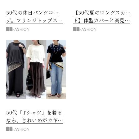
50代の休日パンツコー
【50代夏のロングスカー
デ。フリンジトップスを
ト】体型カバーと高見え
主役に洗練アースカラー
を叶える4コーデ
FASHION
FASHION
垢抜け！
50代「Tシャツ」を着る
なら、きれいめがカギ！
部屋着に見えないコツ
FASHION
は？