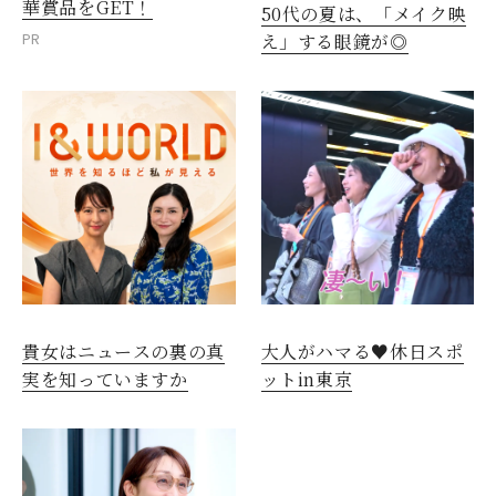
華賞品をGET！
50代の夏は、「メイク映
PR
え」する眼鏡が◎
貴女はニュースの裏の真
大人がハマる♥休日スポ
実を知っていますか
ットin東京