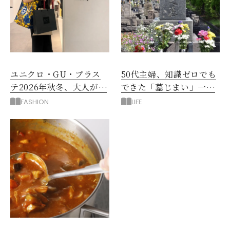
ユニクロ・GU・プラス
50代主婦、知識ゼロでも
テ2026年秋冬、大人が着
できた「墓じまい」一つ
たい新作服は？
後悔したのは、ある順
FASHION
LIFE
番!?