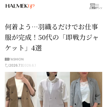
お買物
コンテンツ
何着よう…羽織るだけでお仕事
服が完成！50代の「即戦力ジャ
ケット」4選
FASHION
2026.7.1
2026.6.1