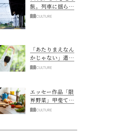
旅。列車に揺られ
て出合った心を整
CULTURE
える旅5選
「あたりまえなん
かじゃない」道下
裕子さん
CULTURE
エッセー作品「限
界野菜」甲斐てい
子さん
CULTURE