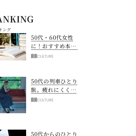
ANKING
キング
50代・60代女性
に！おすすめ本90
冊を一気に紹介
CULTURE
50代の列車ひとり
旅。疲れにくくて
気分も上がる！服
CULTURE
と小物選び4つの
工夫
50代からのひとり