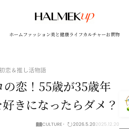
ホーム
ファッション
美と健康
ライフ
カルチャー
お買物
初恋＆推し活物語
の恋！55歳が35歳年
を好きになったらダメ？
CULTURE
2026.5.20
2025.12.20