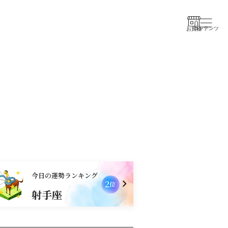
コンテンツ
お買物
今日の運勢ランキング
2
位
射手座