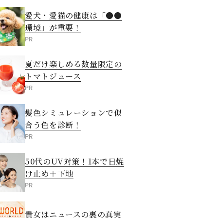
愛犬・愛猫の健康は「●●
環境」が重要！
PR
夏だけ楽しめる数量限定の
トマトジュース
PR
髪色シミュレーションで似
合う色を診断！
PR
50代のUV対策！1本で日焼
け止め＋下地
PR
貴女はニュースの裏の真実