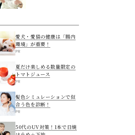
愛犬・愛猫の健康は「腸内
環境」が重要！
PR
夏だけ楽しめる数量限定の
トマトジュース
PR
髪色シミュレーションで似
合う色を診断！
PR
50代のUV対策！1本で日焼
け止め＋下地