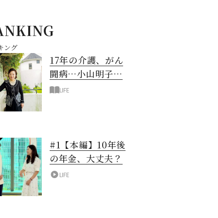
ANKING
キング
17年の介護、がん
闘病…小山明子さ
ん「今満たされて
LIFE
いる」と言える理
由
#1【本編】10年後
の年金、大丈夫？
LIFE