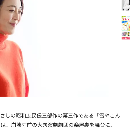
上ひさしの昭和庶民伝三部作の第三作である「雪やこん
品は、崩壊寸前の大衆演劇劇団の楽屋裏を舞台に、