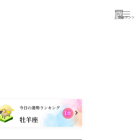
コンテンツ
お買物
今日の運勢ランキング
1
2
位
牡羊座
乙女座