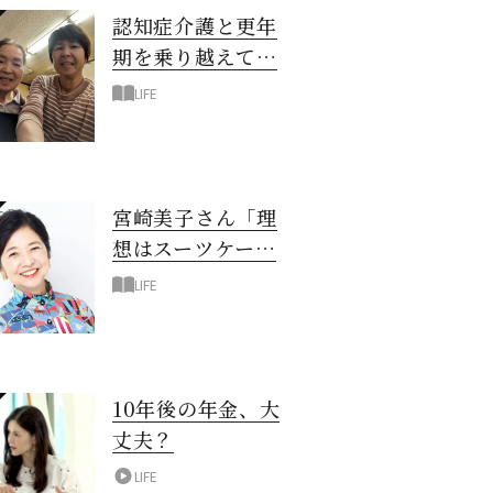
認知症介護と更年
期を乗り越えて！
6年の「通い介
LIFE
護」で見つけた答
え
宮崎美子さん「理
想はスーツケース
一つでどこへでも
LIFE
行ける暮らし」
10年後の年金、大
丈夫？
LIFE