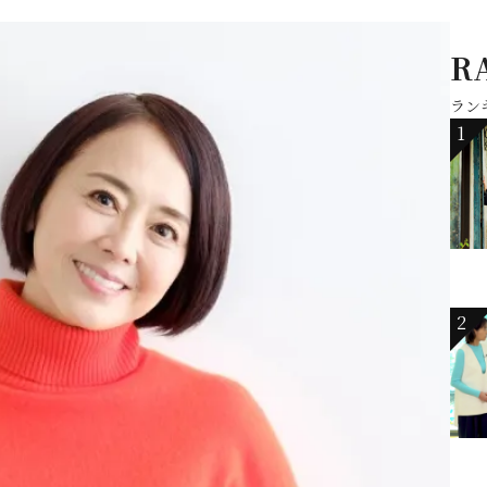
R
ラン
1
2