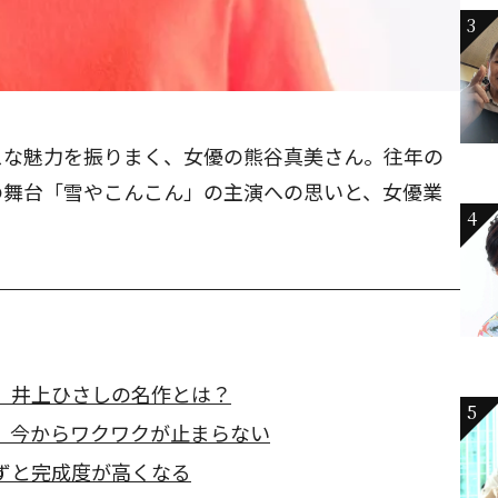
3
スな魅力を振りまく、女優の熊谷真美さん。往年の
の舞台「雪やこんこん」の主演への思いと、女優業
4
、井上ひさしの名作とは？
5
。今からワクワクが止まらない
ずと完成度が高くなる