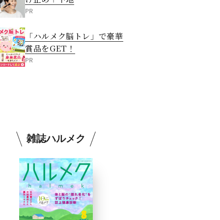
PR
「ハルメク脳トレ」で豪華
賞品をGET！
PR
雑誌ハルメク