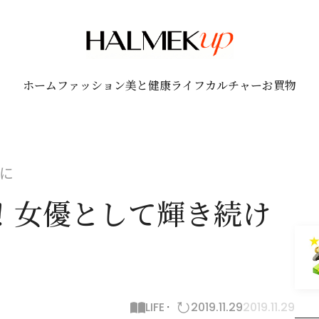
ホーム
ファッション
美と健康
ライフ
カルチャー
お買物
に
！女優として輝き続け
LIFE
2019.11.29
2019.11.29