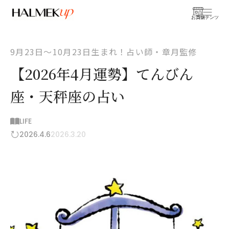
お買物
コンテンツ
9月23日〜10月23日生まれ！占い師・章月監修
【2026年4月運勢】てんびん
座・天秤座の占い
LIFE
2026.4.6
2026.3.20