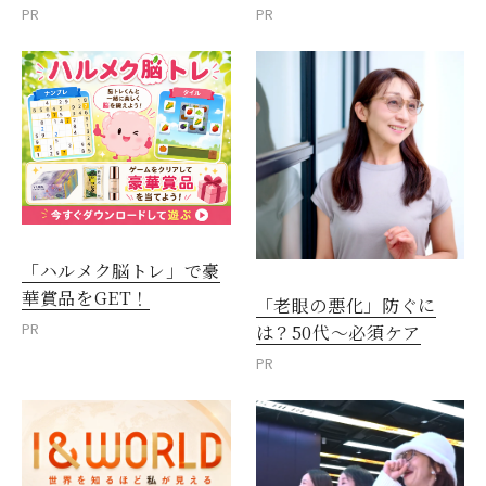
PR
PR
「ハルメク脳トレ」で豪
華賞品をGET！
「老眼の悪化」防ぐに
PR
は？50代～必須ケア
PR