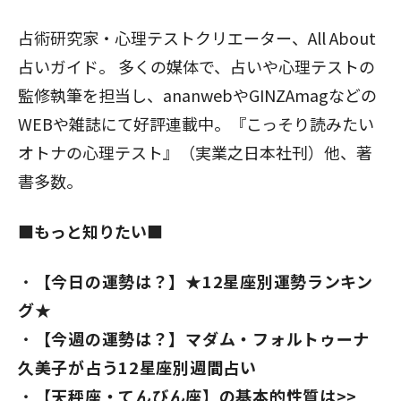
占術研究家・心理テストクリエーター、All About
占いガイド。 多くの媒体で、占いや心理テストの
監修執筆を担当し、ananwebやGINZAmagなどの
WEBや雑誌にて好評連載中。『こっそり読みたい
オトナの心理テスト』（実業之日本社刊）他、著
書多数。
■もっと知りたい■
【今日の運勢は？】★12星座別運勢ランキン
グ★
【今週の運勢は？】マダム・フォルトゥーナ
久美子が占う12星座別週間占い
【天秤座
・てんびん座】の基本的性質は>>