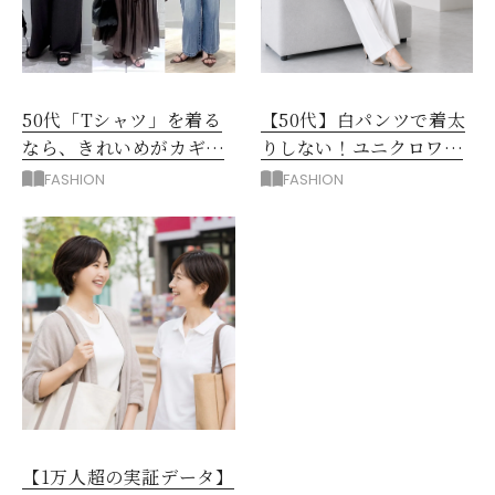
50代「Tシャツ」を着る
【50代】白パンツで着太
なら、きれいめがカギ！
りしない！ユニクロワイ
部屋着に見えないコツ
ドパンツ夏の着回しテク
FASHION
FASHION
は？
【1万人超の実証データ】