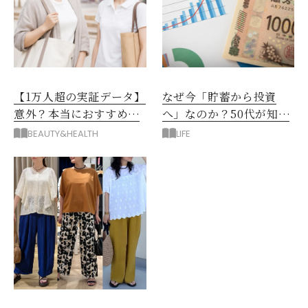
【1万人超の実証データ】
なぜ今「貯蓄から投資
意外？本当におすすめな
へ」なのか？50代が知る
運動とストレス解消法と
べきお金の新常識
BEAUTY&HEALTH
LIFE
は？