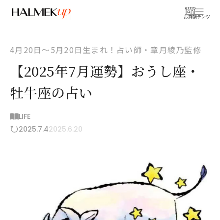
お買物
コンテンツ
4月20日〜5月20日生まれ！占い師・章月綾乃監修
【2025年7月運勢】おうし座・
牡牛座の占い
LIFE
2025.7.4
2025.6.20