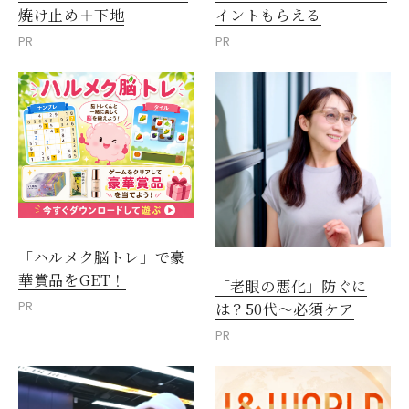
焼け止め＋下地
イントもらえる
PR
PR
「ハルメク脳トレ」で豪
華賞品をGET！
「老眼の悪化」防ぐに
PR
は？50代～必須ケア
PR