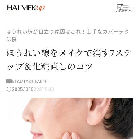
お買物
コンテンツ
ほうれい線が目立つ原因はこれ！上手なカバーテク
伝授
ほうれい線をメイクで消す7ステ
ップ＆化粧直しのコツ
BEAUTY&HEALTH
2025.10.10
2021.11.30