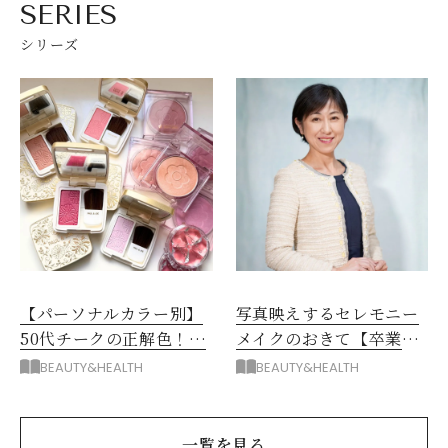
SERIES
シリーズ
【パーソナルカラー別】
写真映えするセレモニー
50代チークの正解色！失
メイクのおきて【卒業
敗しない塗り方&お直し
式・入学式・入社式メイ
BEAUTY&HEALTH
BEAUTY&HEALTH
方法
ク】
一覧を見る