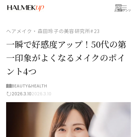
お買物
コンテンツ
ヘアメイク・森田玲子の美容研究所#23
一瞬で好感度アップ！50代の第
一印象がよくなるメイクのポイ
ント4つ
BEAUTY&HEALTH
2026.3.10
2026.3.10