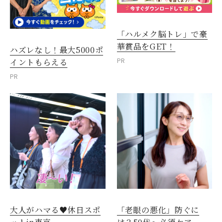
「ハルメク脳トレ」で豪
華賞品をGET！
ハズレなし！最大5000ポ
PR
イントもらえる
PR
大人がハマる♥休日スポ
「老眼の悪化」防ぐに