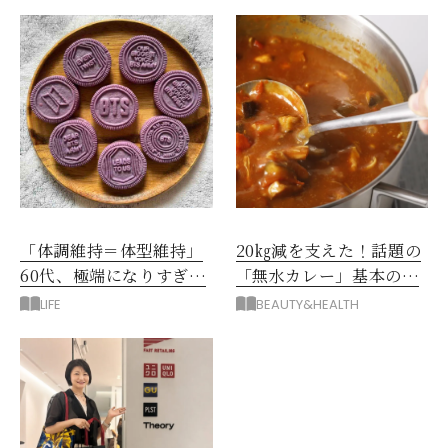
「体調維持＝体型維持」
20㎏減を支えた！話題の
60代、極端になりすぎな
「無水カレー」基本の作
い食べ方を模索中です
り方とおすすめルウ6選
LIFE
BEAUTY&HEALTH