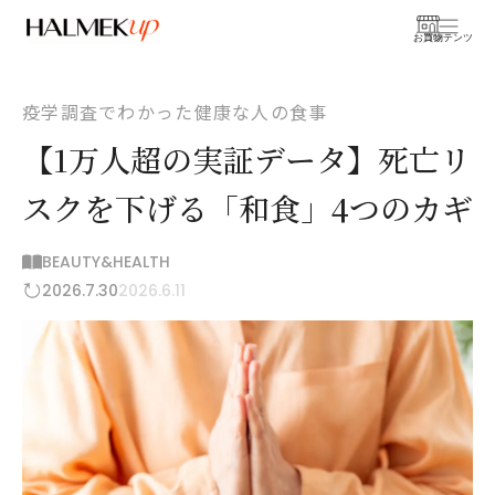
お買物
コンテンツ
疫学調査でわかった健康な人の食事
【1万人超の実証データ】死亡リ
スクを下げる「和食」4つのカギ
BEAUTY&HEALTH
2026.7.30
2026.6.11