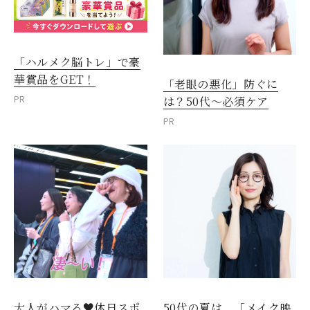
「ハルメク脳トレ」で豪
華賞品をGET！
「老眼の悪化」防ぐに
PR
は？50代～必須ケア
PR
大人がハマる♥休日スポ
50代の夏は、「メイク映