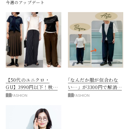
今週のアップデート
【50代のユニクロ・
｢なんだか服が似合わな
GU】3990円以下！秋ま
い…」が3300円で解消！
ではける涼しげボトムス3
阪神梅田のサービスが神
FASHION
FASHION
選
だった