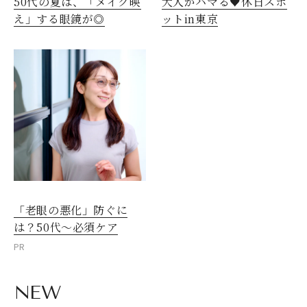
50代の夏は、「メイク映
大人がハマる♥休日スポ
え」する眼鏡が◎
ットin東京
「老眼の悪化」防ぐに
は？50代～必須ケア
PR
NEW