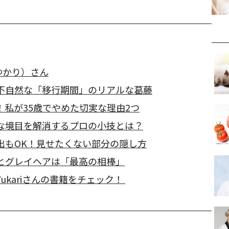
（ゆかり）さん
不自然な「移行期間」のリアルな葛藤
私が35歳でやめた切実な理由2つ
な境目を解消するプロの小技とは？
出もOK！見せたくない部分の隠し方
とグレイヘアは「最高の相棒」
ukariさんの書籍をチェック！