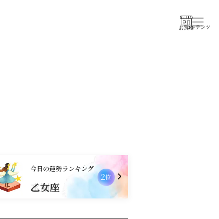
コンテンツ
お買物
今日の運勢ランキング
2
位
乙女座