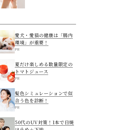
させる5つの方法
愛犬・愛猫の健康は「腸内
環境」が重要！
PR
夏だけ楽しめる数量限定の
トマトジュース
PR
髪色シミュレーションで似
合う色を診断！
PR
50代のUV対策！1本で日焼
け止め＋下地