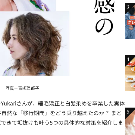
3
4
写真＝青柳理都子
ukariさんが、縮毛矯正と白髪染めを卒業した実体
5
自然な「移行期間」をどう乗り越えたのか？ まと
似できて垢抜けも叶う5つの具体的な対策を紹介しま