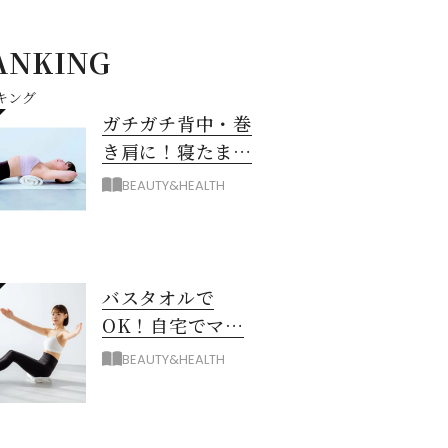
ANKING
キング
ガチガチ背中・巻
き肩に！寝たまま
バスタオル「おう
BEAUTY&HEALTH
ちピラティス」の
やり方
バスタオルで
OK！自宅でマシ
ン級に骨から整え
BEAUTY&HEALTH
る「おうちピラテ
ィス」のコツ