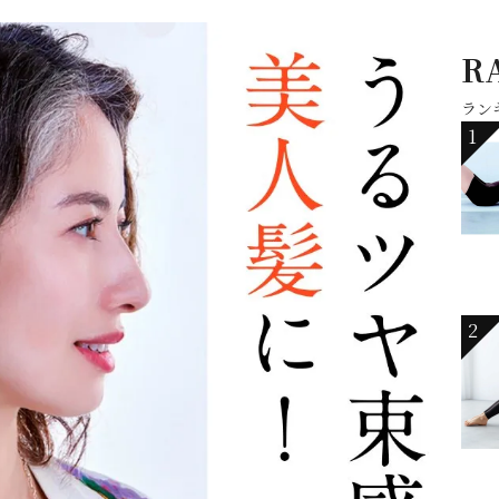
R
ラン
1
2