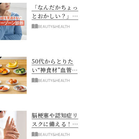
「なんだかちょっ
とおかしい？」を
見逃さない！ 認知
BEAUTY&HEALTH
症グレーゾーン診
断
50代からとりた
い“神食材”血管と
脳を若々しく保つ
BEAUTY&HEALTH
8つとは？
脳梗塞や認知症リ
スクに備える！ゴ
ースト血管を復活
BEAUTY&HEALTH