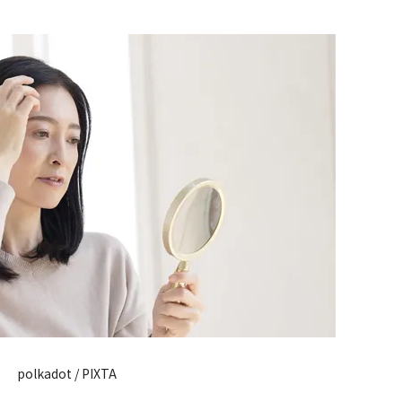
閉じる
polkadot / PIXTA