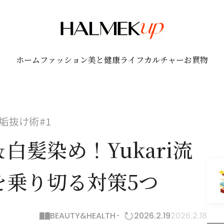
ホーム
ファッション
美と健康
ライフ
カルチャー
お買物
垢抜け術#1
白髪染め！Yukari流
を乗り切る対策5つ
BEAUTY&HEALTH
2026.2.19
2026.2.18