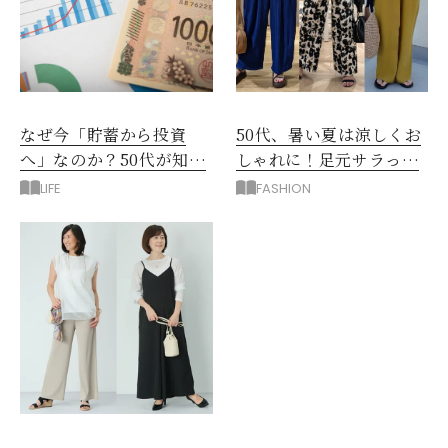
なぜ今「貯蓄から投資
50代、暑い夏は涼しくお
へ」なのか？50代が知る
しゃれに！足元サラっと
べきお金の新常識
快適「優秀ワイドパン
LIFE
FASHION
ツ」