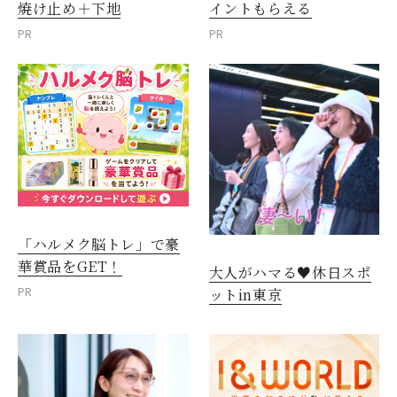
焼け止め＋下地
イントもらえる
PR
PR
「ハルメク脳トレ」で豪
華賞品をGET！
大人がハマる♥休日スポ
PR
ットin東京
閉じる