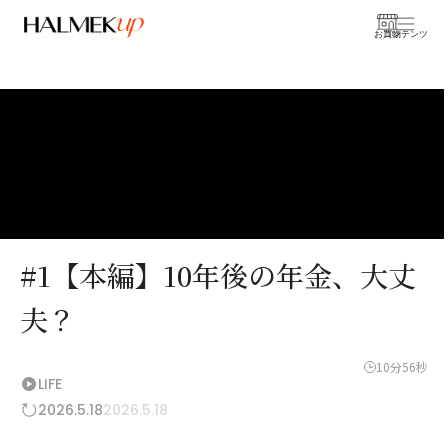
お買物
コンテンツ
#1【本編】10年後の年金、大丈
夫？
10分56秒
LIFE
2026.5.18
2026.5.18