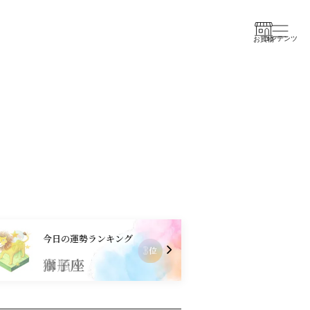
コンテンツ
お買物
今日の運勢ランキング
1
位
水瓶座