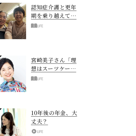
認知症介護と更年
期を乗り越えて！
6年の「通い介
LIFE
護」で見つけた答
え
宮崎美子さん「理
想はスーツケース
一つでどこへでも
LIFE
行ける暮らし」
10年後の年金、大
丈夫？
LIFE