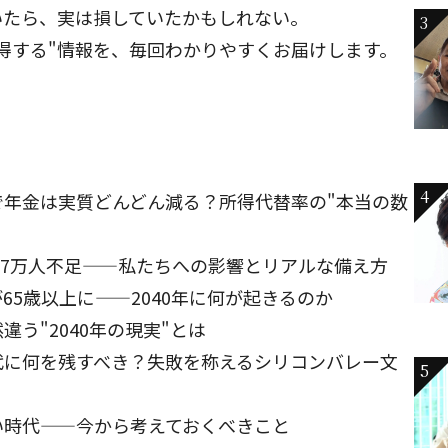
いたら、実は損していたかもしれない。
3
得する"情報を、毎回わかりやすくお届けします。
4
で年金は実質どんどん減る？所得代替率の"本当の数
が57万人不足——私たちへの影響とリアルな備え方
65歳以上に——2040年に何が起きるのか
う"2040年の現実"とは
代に何を残すべき？失敗を称えるシリコンバレー文
5
い時代——今から考えておくべきこと