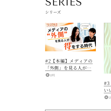
SERIES
シリーズ
#2【本編】メディアの
「外側」を見る人が得
をする時代
LIFE
#
い
L