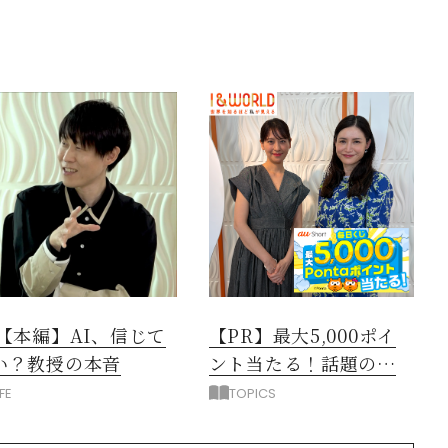
閉じる
3【本編】AI、信じて
【PR】最大5,000ポイ
い？教授の本音
ント当たる！話題のニ
ュース動画で賢くポイ
IFE
TOPICS
活しよう