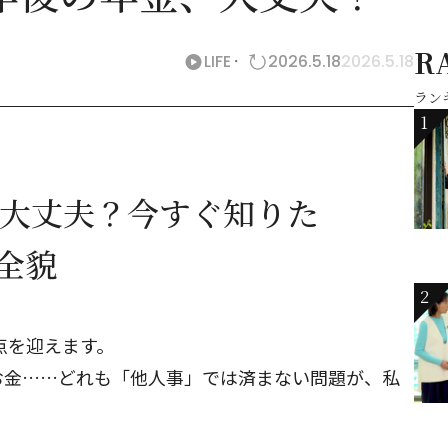
R
LIFE
2026.5.18
2026.5.18
ラン
1
は大丈夫？今すぐ知りた
の全貌
2
点を迎えます。
お金……どれも「他人事」では済まない問題が、私