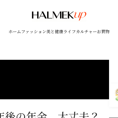
ホーム
ファッション
美と健康
ライフ
カルチャー
お買物
0年後の年金、大丈夫？