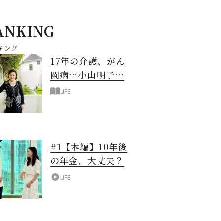
ANKING
キング
17年の介護、がん
闘病…小山明子さ
ん「今満たされて
LIFE
いる」と言える理
由
#1【本編】10年後
の年金、大丈夫？
LIFE