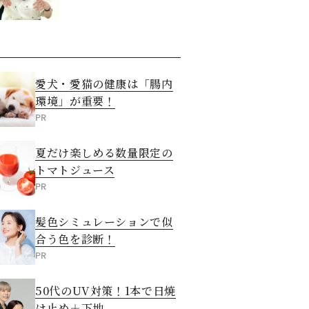
愛犬・愛猫の健康は「腸内
環境」が重要！
PR
夏だけ楽しめる数量限定の
トマトジュース
PR
髪色シミュレーションで似
合う色を診断！
PR
50代のUV対策！1本で日焼
け止め＋下地