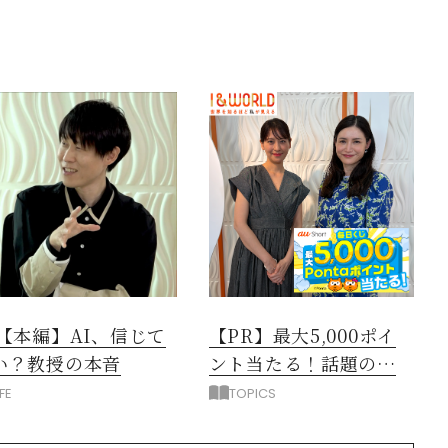
閉じる
3【本編】AI、信じて
【PR】最大5,000ポイ
い？教授の本音
ント当たる！話題のニ
ュース動画で賢くポイ
IFE
TOPICS
活しよう