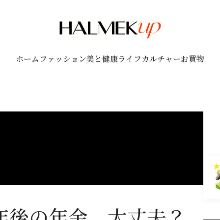
ホーム
ファッション
美と健康
ライフ
カルチャー
お買物
0年後の年金、大丈夫？