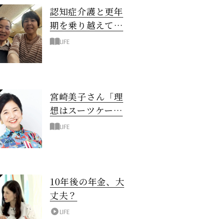
認知症介護と更年
期を乗り越えて！
6年の「通い介
LIFE
護」で見つけた答
え
宮崎美子さん「理
想はスーツケース
一つでどこへでも
LIFE
行ける暮らし」
10年後の年金、大
丈夫？
LIFE