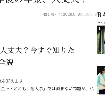
R
LIFE
2026.5.18
2026.5.18
ラン
1
は大丈夫？今すぐ知りた
の全貌
2
点を迎えます。
お金……どれも「他人事」では済まない問題が、私