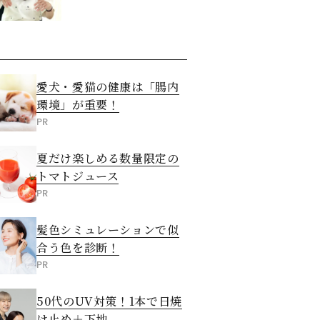
愛犬・愛猫の健康は「腸内
環境」が重要！
PR
夏だけ楽しめる数量限定の
トマトジュース
PR
髪色シミュレーションで似
合う色を診断！
PR
50代のUV対策！1本で日焼
け止め＋下地