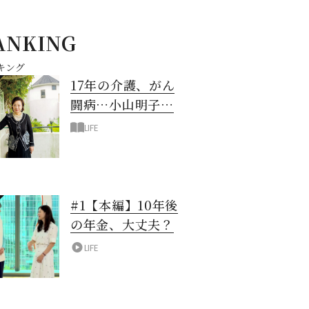
ANKING
キング
17年の介護、がん
闘病…小山明子さ
ん「今満たされて
LIFE
いる」と言える理
由
#1【本編】10年後
の年金、大丈夫？
LIFE