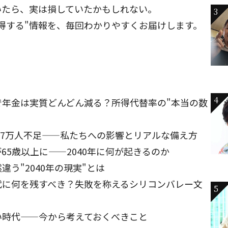
いたら、実は損していたかもしれない。
3
得する"情報を、毎回わかりやすくお届けします。
4
で年金は実質どんどん減る？所得代替率の"本当の数
が57万人不足——私たちへの影響とリアルな備え方
65歳以上に——2040年に何が起きるのか
う"2040年の現実"とは
代に何を残すべき？失敗を称えるシリコンバレー文
5
い時代——今から考えておくべきこと