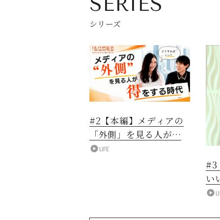
SERIES
シリーズ
#2【本編】メディアの
「外側」を見る人が得
をする時代
LIFE
#
い
L