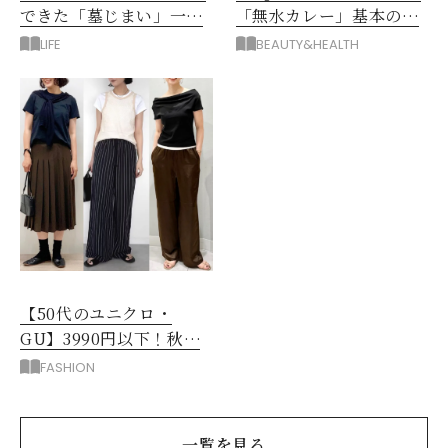
できた「墓じまい」一つ
「無水カレー」基本の作
後悔したのは、ある順
り方とおすすめルウ6選
LIFE
BEAUTY&HEALTH
番!?
【50代のユニクロ・
GU】3990円以下！秋ま
ではける涼しげボトムス3
FASHION
選
一覧を見る