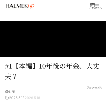
お買物
コンテンツ
#1【本編】10年後の年金、大丈
夫？
10分56秒
LIFE
2026.5.18
2026.5.18