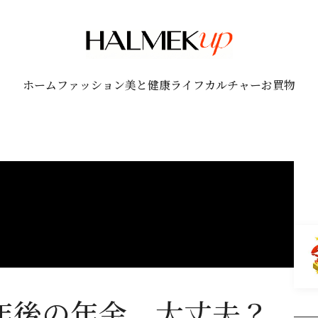
ホーム
ファッション
美と健康
ライフ
カルチャー
お買物
0年後の年金、大丈夫？