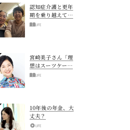
認知症介護と更年
期を乗り越えて！
6年の「通い介
LIFE
護」で見つけた答
え
宮崎美子さん「理
想はスーツケース
一つでどこへでも
LIFE
行ける暮らし」
10年後の年金、大
丈夫？
LIFE