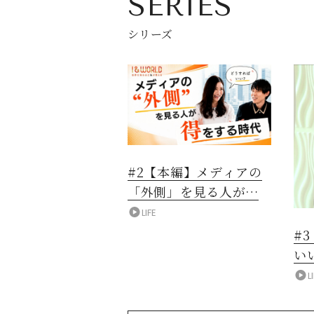
SERIES
シリーズ
#2【本編】メディアの
「外側」を見る人が得
をする時代
LIFE
#
い
L