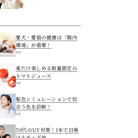
愛犬・愛猫の健康は「腸内
環境」が重要！
PR
夏だけ楽しめる数量限定の
トマトジュース
PR
髪色シミュレーションで似
合う色を診断！
PR
50代のUV対策！1本で日焼
け止め＋下地