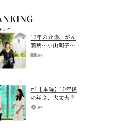
ANKING
キング
17年の介護、がん
闘病…小山明子さ
ん「今満たされて
LIFE
いる」と言える理
由
#1【本編】10年後
の年金、大丈夫？
LIFE