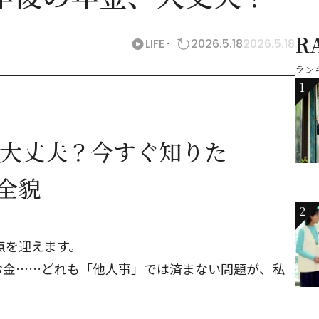
R
LIFE
2026.5.18
2026.5.18
ラン
1
は大丈夫？今すぐ知りた
の全貌
2
点を迎えます。
お金……どれも「他人事」では済まない問題が、私