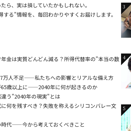
いたら、実は損していたかもしれない。
3
得する"情報を、毎回わかりやすくお届けします。
4
で年金は実質どんどん減る？所得代替率の"本当の数
が57万人不足——私たちへの影響とリアルな備え方
65歳以上に——2040年に何が起きるのか
う"2040年の現実"とは
代に何を残すべき？失敗を称えるシリコンバレー文
5
い時代——今から考えておくべきこと