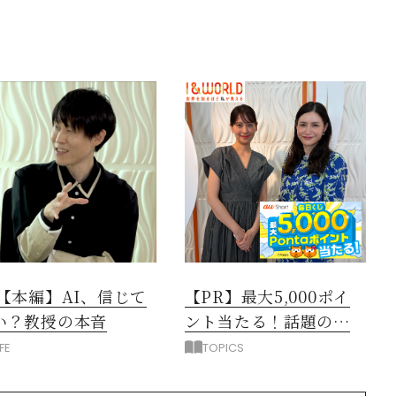
閉じる
3【本編】AI、信じて
【PR】最大5,000ポイ
い？教授の本音
ント当たる！話題のニ
ュース動画で賢くポイ
IFE
TOPICS
活しよう