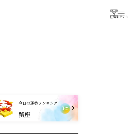
コンテンツ
お買物
今日の運勢ランキング
1
3
位
山羊座
蟹座