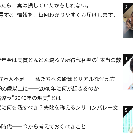
いたら、実は損していたかもしれない。
3
得する"情報を、毎回わかりやすくお届けします。
4
で年金は実質どんどん減る？所得代替率の"本当の数
が57万人不足——私たちへの影響とリアルな備え方
65歳以上に——2040年に何が起きるのか
う"2040年の現実"とは
代に何を残すべき？失敗を称えるシリコンバレー文
5
い時代——今から考えておくべきこと