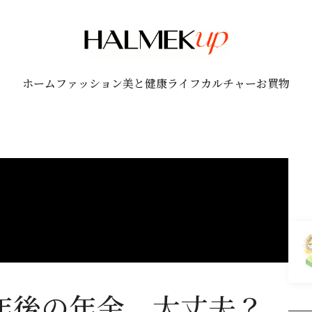
ホーム
ファッション
美と健康
ライフ
カルチャー
お買物
0年後の年金、大丈夫？