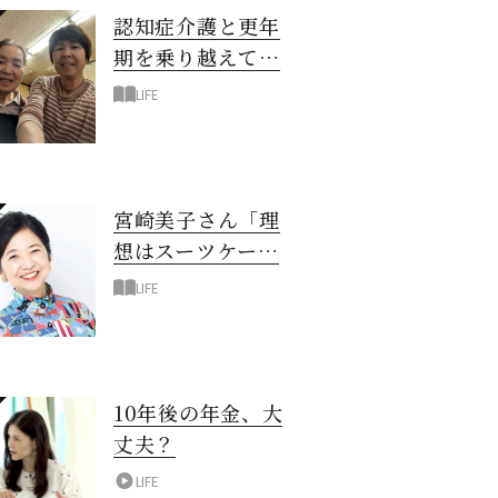
認知症介護と更年
期を乗り越えて！
6年の「通い介
LIFE
護」で見つけた答
え
宮崎美子さん「理
想はスーツケース
一つでどこへでも
LIFE
行ける暮らし」
10年後の年金、大
丈夫？
LIFE