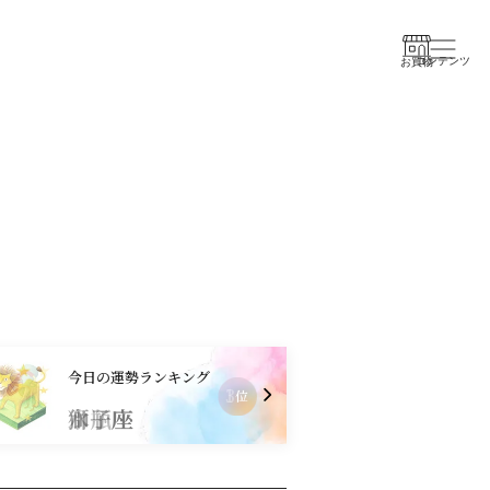
コンテンツ
お買物
今日の運勢ランキング
1
位
水瓶座