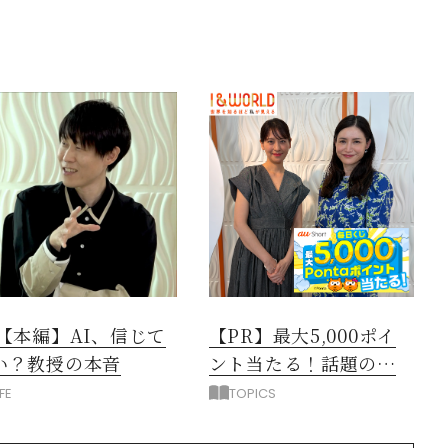
閉じる
3【本編】AI、信じて
【PR】最大5,000ポイ
い？教授の本音
ント当たる！話題のニ
ュース動画で賢くポイ
IFE
TOPICS
活しよう