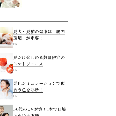
愛犬・愛猫の健康は「腸内
環境」が重要！
PR
夏だけ楽しめる数量限定の
トマトジュース
PR
髪色シミュレーションで似
合う色を診断！
PR
50代のUV対策！1本で日焼
け止め＋下地