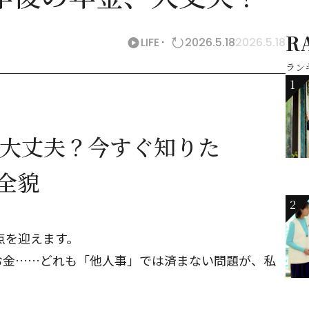
R
LIFE
2026.5.18
2026.5.18
ラン
1
は大丈夫？今すぐ知りた
の全貌
2
点を迎えます。
お金……どれも「他人事」では済まない問題が、私