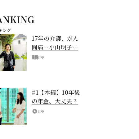
ANKING
キング
17年の介護、がん
闘病…小山明子さ
ん「今満たされて
LIFE
いる」と言える理
由
#1【本編】10年後
の年金、大丈夫？
LIFE