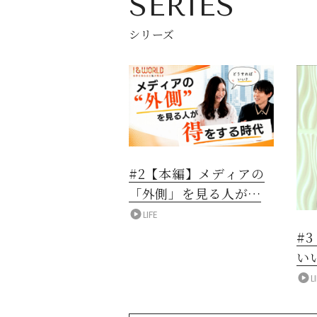
SERIES
シリーズ
#2【本編】メディアの
「外側」を見る人が得
をする時代
LIFE
#
い
L