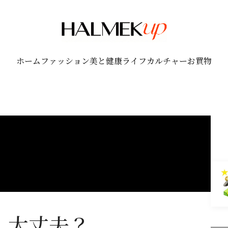
ホーム
ファッション
美と健康
ライフ
カルチャー
お買物
、大丈夫？