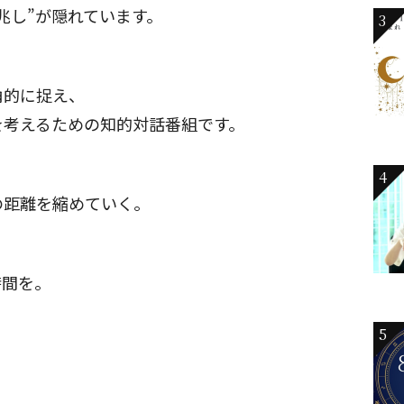
兆し”が隠れています。
3
角的に捉え、
を考えるための知的対話番組です。
4
の距離を縮めていく。
時間を。
5