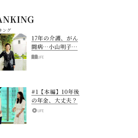
ANKING
キング
17年の介護、がん
闘病…小山明子さ
ん「今満たされて
LIFE
いる」と言える理
由
#1【本編】10年後
の年金、大丈夫？
LIFE