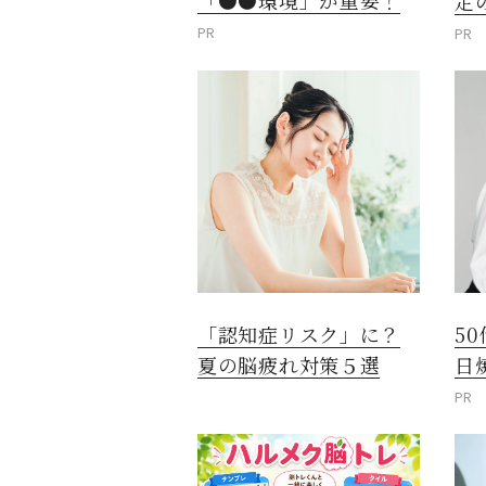
定
PR
PR
「認知症リスク」に？
5
夏の脳疲れ対策５選
日
PR