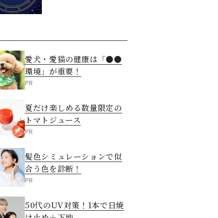
愛犬・愛猫の健康は「●●
環境」が重要！
PR
夏だけ楽しめる数量限定の
トマトジュース
PR
髪色シミュレーションで似
合う色を診断！
PR
50代のUV対策！1本で日焼
け止め＋下地