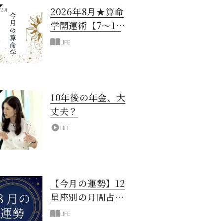
2026年8月★算命
学開運術【7〜12
月生まれ】
LIFE
10年後の年金、大
丈夫？
LIFE
【今月の運勢】12
星座別の月間占
い！8月編
LIFE