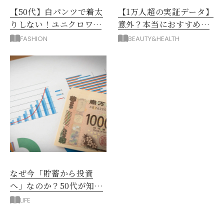
【50代】白パンツで着太
【1万人超の実証データ】
りしない！ユニクロワイ
意外？本当におすすめな
ドパンツ夏の着回しテク
運動とストレス解消法と
FASHION
BEAUTY&HEALTH
は？
なぜ今「貯蓄から投資
へ」なのか？50代が知る
べきお金の新常識
LIFE