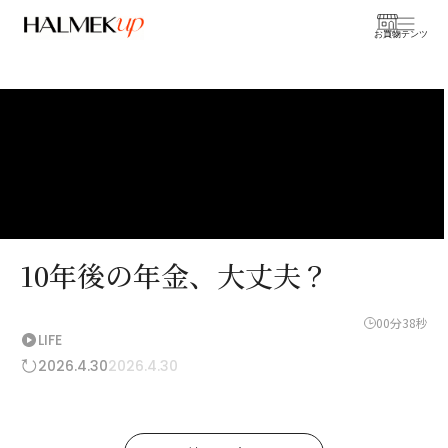
お買物
コンテンツ
10年後の年金、大丈夫？
00分38秒
LIFE
2026.4.30
2026.4.30