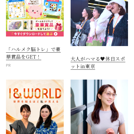
「ハルメク脳トレ」で豪
華賞品をGET！
大人がハマる♥休日スポ
PR
ットin東京