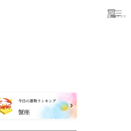
コンテンツ
お買物
今日の運勢ランキング
1
位
山羊座
蟹座