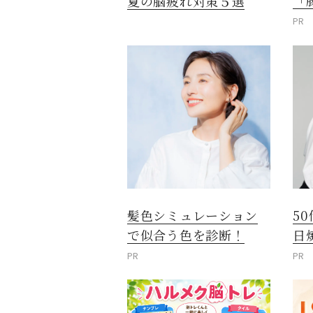
「
夏の脳疲れ対策５選
PR
髪色シミュレーション
5
で似合う色を診断！
日
PR
PR