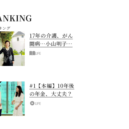
ANKING
キング
17年の介護、がん
闘病…小山明子さ
ん「今満たされて
LIFE
いる」と言える理
由
#1【本編】10年後
の年金、大丈夫？
LIFE