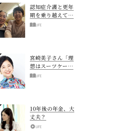
認知症介護と更年
期を乗り越えて！
6年の「通い介
LIFE
護」で見つけた答
え
宮崎美子さん「理
想はスーツケース
一つでどこへでも
LIFE
行ける暮らし」
10年後の年金、大
丈夫？
LIFE