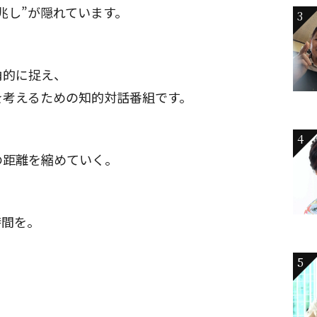
兆し”が隠れています。
3
角的に捉え、
を考えるための知的対話番組です。
4
の距離を縮めていく。
時間を。
5