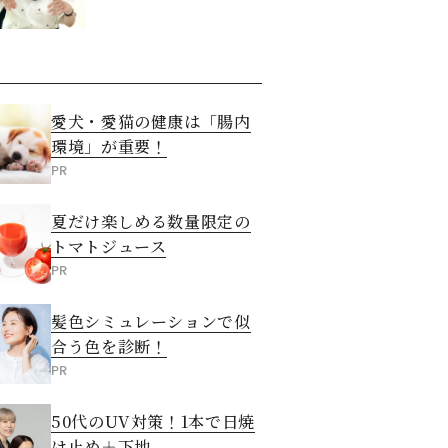
愛犬・愛猫の健康は「腸内
環境」が重要！
PR
夏だけ楽しめる数量限定の
トマトジュース
PR
髪色シミュレーションで似
合う色を診断！
PR
50代のUV対策！1本で日焼
け止め＋下地