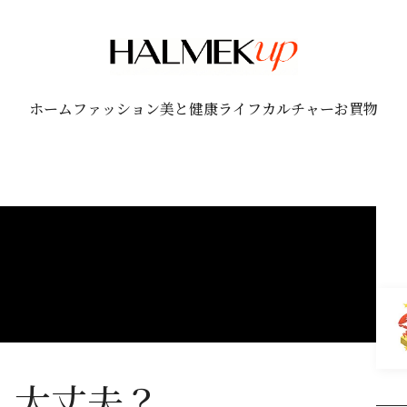
ホーム
ファッション
美と健康
ライフ
カルチャー
お買物
、大丈夫？