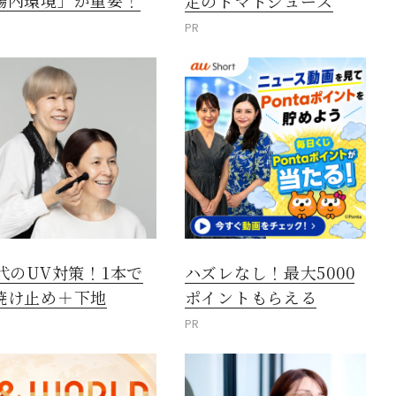
腸内環境」が重要！
定のトマトジュース
PR
0代のUV対策！1本で
ハズレなし！最大5000
焼け止め＋下地
ポイントもらえる
PR