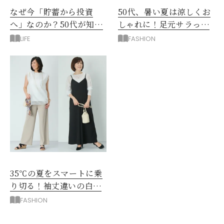
なぜ今「貯蓄から投資
50代、暑い夏は涼しくお
へ」なのか？50代が知る
しゃれに！足元サラっと
べきお金の新常識
快適「優秀ワイドパン
LIFE
FASHION
ツ」
35℃の夏をスマートに乗
り切る！袖丈違いの白シ
アー2枚で5着回し
FASHION