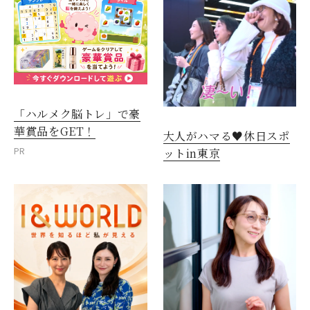
「ハルメク脳トレ」で豪
華賞品をGET！
大人がハマる♥休日スポ
PR
ットin東京