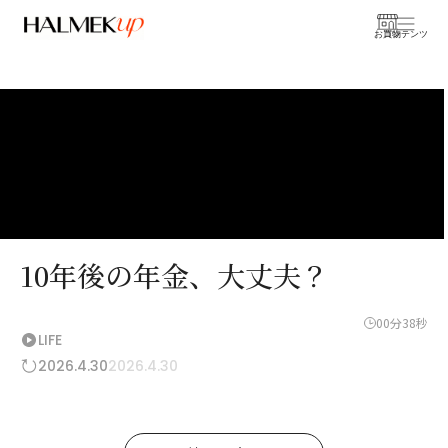
お買物
コンテンツ
10年後の年金、大丈夫？
00分38秒
LIFE
2026.4.30
2026.4.30