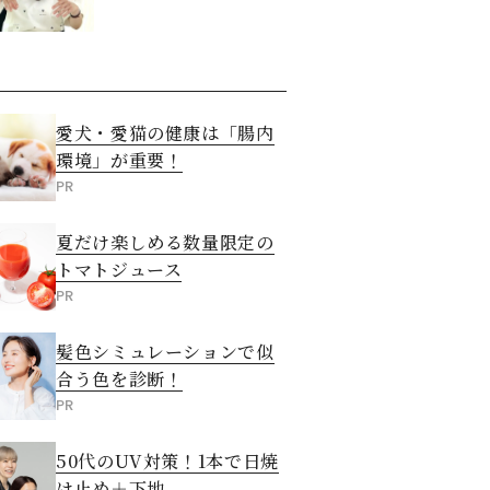
愛犬・愛猫の健康は「腸内
環境」が重要！
PR
夏だけ楽しめる数量限定の
トマトジュース
PR
髪色シミュレーションで似
合う色を診断！
PR
50代のUV対策！1本で日焼
け止め＋下地