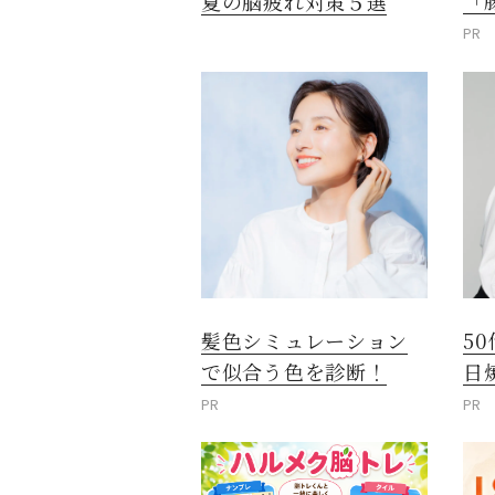
「
夏の脳疲れ対策５選
PR
髪色シミュレーション
5
で似合う色を診断！
日
PR
PR