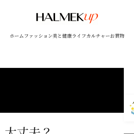
ホーム
ファッション
美と健康
ライフ
カルチャー
お買物
、大丈夫？