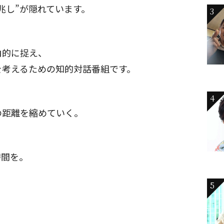
兆し”が隠れています。
3
角的に捉え、
を考えるための知的対話番組です。
4
の距離を縮めていく。
時間を。
5