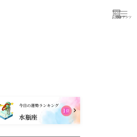
コンテンツ
お買物
今日の運勢ランキング
1
位
水瓶座