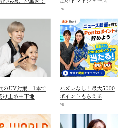
腸内環境」が重要！
定のトマトジュース
PR
0代のUV対策！1本で
ハズレなし！最大5000
焼け止め＋下地
ポイントもらえる
PR