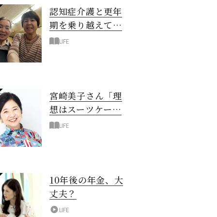
認知症介護と更年
期を乗り越えて！
6年の「通い介
LIFE
護」で見つけた答
え
宮崎美子さん「理
想はスーツケース
一つでどこへでも
LIFE
行ける暮らし」
10年後の年金、大
丈夫？
LIFE