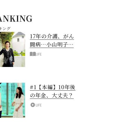
ANKING
キング
17年の介護、がん
闘病…小山明子さ
ん「今満たされて
LIFE
いる」と言える理
由
#1【本編】10年後
の年金、大丈夫？
LIFE