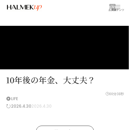
お買物
コンテンツ
10年後の年金、大丈夫？
00分38秒
LIFE
2026.4.30
2026.4.30