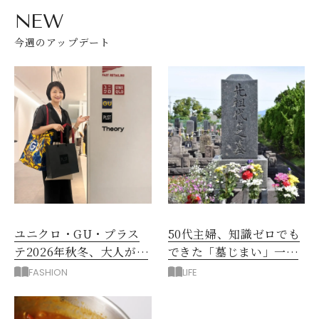
NEW
今週のアップデート
ユニクロ・GU・プラス
50代主婦、知識ゼロでも
テ2026年秋冬、大人が着
できた「墓じまい」一つ
たい新作服は？
後悔したのは、ある順
FASHION
LIFE
番!?