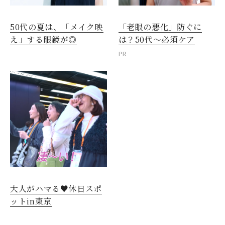
50代の夏は、「メイク映
「老眼の悪化」防ぐに
え」する眼鏡が◎
は？50代～必須ケア
PR
閉じる
大人がハマる♥休日スポ
ットin東京