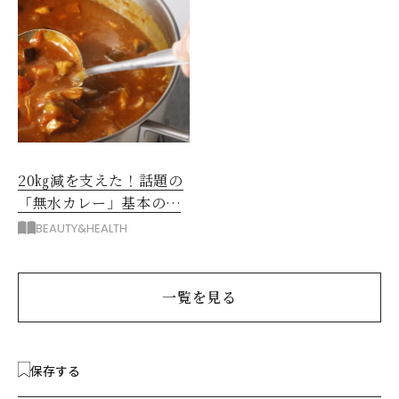
20㎏減を支えた！話題の
「無水カレー」基本の作
り方とおすすめルウ6選
BEAUTY&HEALTH
一覧を見る
保存する