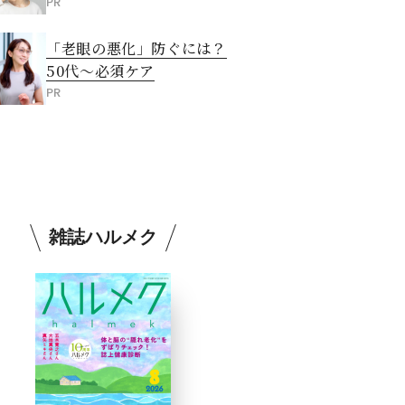
PR
「老眼の悪化」防ぐには？
50代～必須ケア
PR
雑誌ハルメク