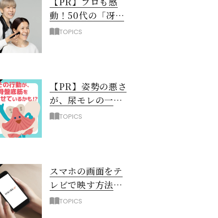
【PR】プロも感
動！50代の「冴え
ない黄ぐすみ」を
TOPICS
救う最新UV下地と
は？
【PR】姿勢の悪さ
が、尿モレの一
因！？ 骨盤底筋
TOPICS
を弱らせるNG習
慣3選
スマホの画面をテ
レビで映す方法
（iPhone編）
TOPICS