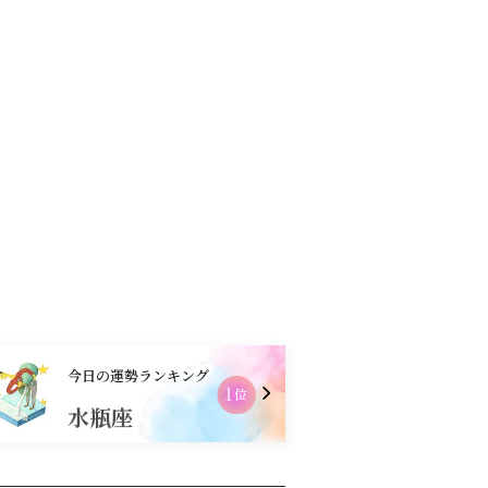
コンテンツ
お買物
今日の運勢ランキング
2
位
水瓶座
乙女座