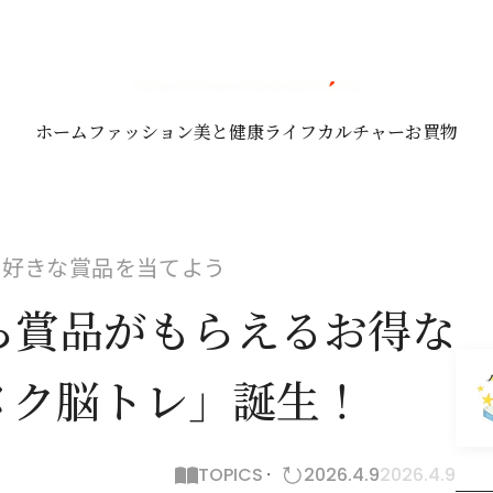
ホーム
ファッション
美と健康
ライフ
カルチャー
お買物
で好きな賞品を当てよう
ら賞品がもらえるお得な
メク脳トレ」誕生！
TOPICS
2026.4.9
2026.4.9