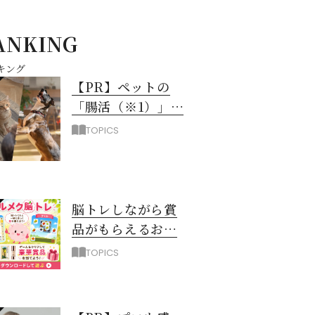
ANKING
キング
【PR】ペットの
「腸活（※1）」に
注目！愛犬・愛猫
TOPICS
の新常識
脳トレしながら賞
品がもらえるお得
なアプリ「ハルメ
TOPICS
ク脳トレ」誕生！