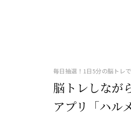
毎日抽選！1日5分の脳トレ
脳トレしなが
アプリ「ハル