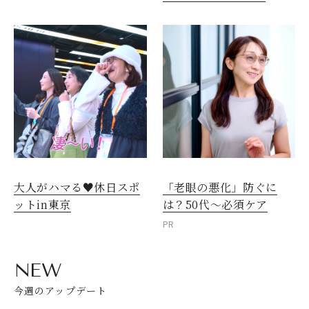
大人がハマる♥休日スポ
「老眼の悪化」防ぐに
ットin東京
は？50代～必須ケア
PR
NEW
今週のアップデート