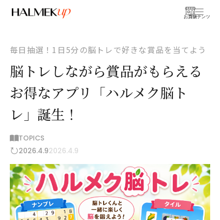
お買物
コンテンツ
毎日抽選！1日5分の脳トレで好きな賞品を当てよう
脳トレしながら賞品がもらえる
お得なアプリ「ハルメク脳ト
レ」誕生！
TOPICS
2026.4.9
2026.4.9