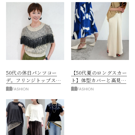
50代の休日パンツコー
【50代夏のロングスカー
デ。フリンジトップスを
ト】体型カバーと高見え
主役に洗練アースカラー
を叶える4コーデ
FASHION
FASHION
垢抜け！