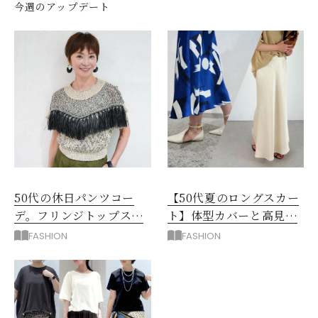
今週のアップデート
50代の休日パンツコー
【50代夏のロングスカー
デ。フリンジトップスを
ト】体型カバーと高見え
主役に洗練アースカラー
を叶える4コーデ
FASHION
FASHION
垢抜け！