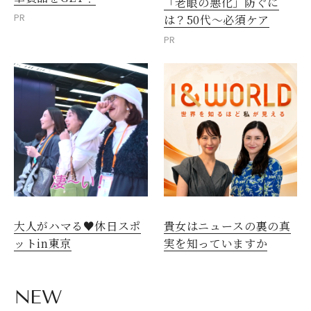
「老眼の悪化」防ぐに
PR
は？50代～必須ケア
PR
大人がハマる♥休日スポ
貴女はニュースの裏の真
ットin東京
実を知っていますか
NEW