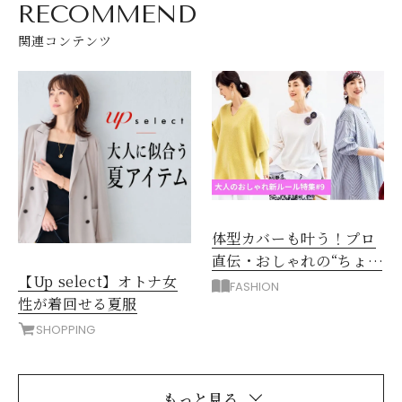
RECOMMEND
関連コンテンツ
体型カバーも叶う！プロ
直伝・おしゃれの“ちょい
【Up select】オトナ女
技”
FASHION
性が着回せる夏服
SHOPPING
もっと見る