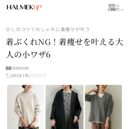
お買物
コンテンツ
少しのコツでおしゃれに着痩せが叶う
着ぶくれNG！着痩せを叶える大
人の小ワザ6
FASHION
2024.1.15
2021.11.17