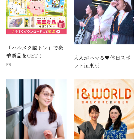
「ハルメク脳トレ」で豪
華賞品をGET！
大人がハマる♥休日スポ
PR
ットin東京