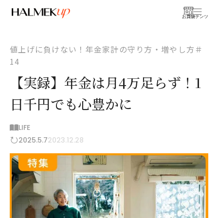
お買物
コンテンツ
値上げに負けない！年金家計の守り方・増やし方＃
14
【実録】年金は月4万足らず！1
日千円でも心豊かに
LIFE
2025.5.7
2023.12.28