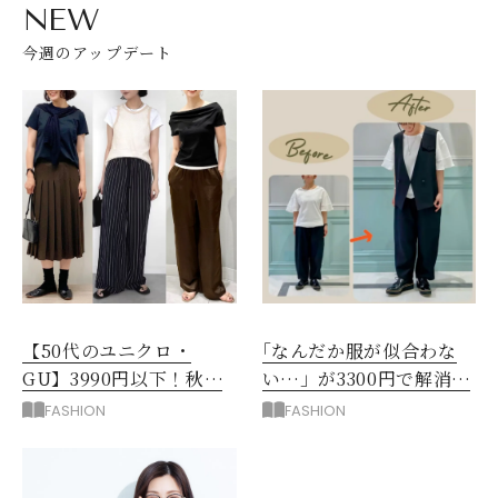
NEW
今週のアップデート
【50代のユニクロ・
｢なんだか服が似合わな
GU】3990円以下！秋ま
い…」が3300円で解消！
ではける涼しげボトムス3
阪神梅田のサービスが神
FASHION
FASHION
選
だった