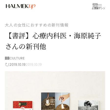
お買物
コンテンツ
大人の女性におすすめの新刊情報
【書評】心療内科医・海原純子
さんの新刊他
CULTURE
2019.10.19
2019.10.19