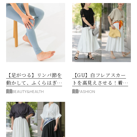
【足がつる】リンパ節を
【GU】白フレアスカー
動かして、ふくらはぎの
トを高見えさせる！着映
むくみ、こむら返りを解
えトップス＆羽織り3選
BEAUTY&HEALTH
FASHION
消