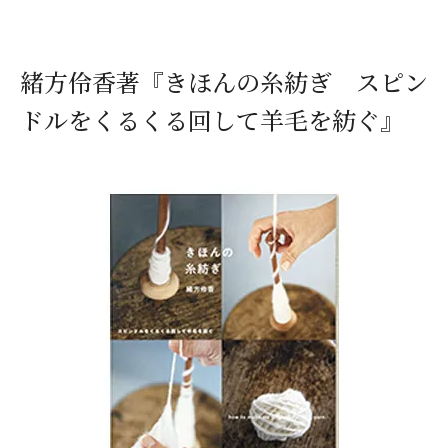
緒方伶香著『きほんの糸紡ぎ スピン
ドルをくるくる回して羊毛を紡ぐ』