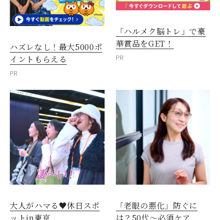
「ハルメク脳トレ」で豪
華賞品をGET！
ハズレなし！最大5000ポ
PR
イントもらえる
PR
大人がハマる♥休日スポ
「老眼の悪化」防ぐに
ットin東京
は？50代～必須ケア