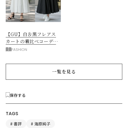
【GU】白＆黒フレアス
カートの着比べコーデ6
選！同じトップスがこん
FASHION
なに変わる！
一覧を見る
保存する
TAGS
書評
海原純子