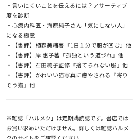
言いにくいことを伝えるには？アサーティブ
度を診断
心療内科医・海原純子さん「気にしない人」
になる極意
【書評】植森美緒著『1日１分で腹が凹む』他
【書評】岸 惠子著『孤独という道づれ』他
【書評】石田純子監修『捨てられない服』他
【書評】かわいい猫写真に癒やされる『寄り
そう猫』他
※雑誌「ハルメク」は定期購読誌です。書店では
お買い求めいただけません。詳しくは
雑誌ハルメ
クのサイト
をご確認ください。