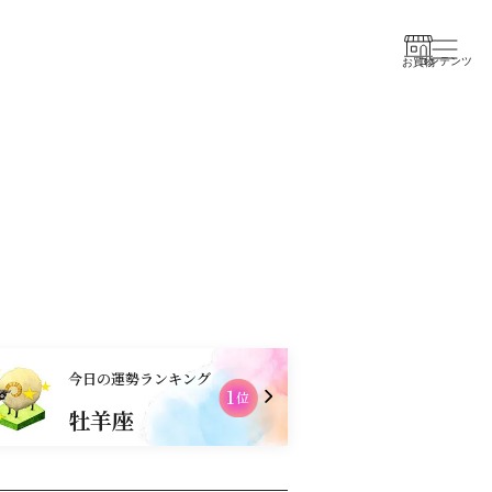
コンテンツ
お買物
今日の運勢ランキング
1
2
位
牡羊座
射手座