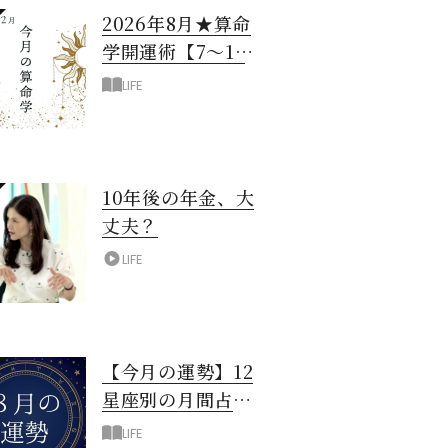
2026年8月★算命
学開運術【7〜12
月生まれ】
LIFE
10年後の年金、大
丈夫？
LIFE
【今月の運勢】12
星座別の月間占
い！8月編
LIFE