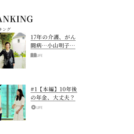
ANKING
キング
17年の介護、がん
闘病…小山明子さ
ん「今満たされて
LIFE
いる」と言える理
由
#1【本編】10年後
の年金、大丈夫？
LIFE