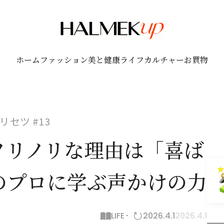
ホーム
ファッション
美と健康
ライフ
カルチャー
お買物
セツ #13
ノリノリな理由は「喜ば
のプロに学ぶ声かけの力
LIFE
2026.4.1
2026.4.1