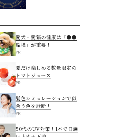
愛犬・愛猫の健康は「●●
環境」が重要！
PR
夏だけ楽しめる数量限定の
トマトジュース
PR
髪色シミュレーションで似
合う色を診断！
PR
50代のUV対策！1本で日焼
け止め＋下地