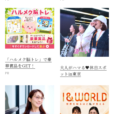
「ハルメク脳トレ」で豪
華賞品をGET！
大人がハマる♥休日スポ
PR
ットin東京