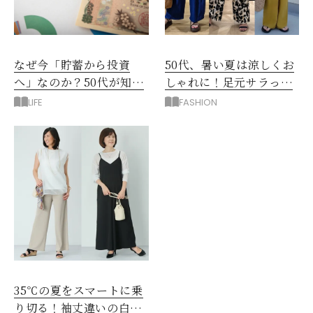
なぜ今「貯蓄から投資
50代、暑い夏は涼しくお
へ」なのか？50代が知る
しゃれに！足元サラっと
べきお金の新常識
快適「優秀ワイドパン
LIFE
FASHION
ツ」
35℃の夏をスマートに乗
り切る！袖丈違いの白シ