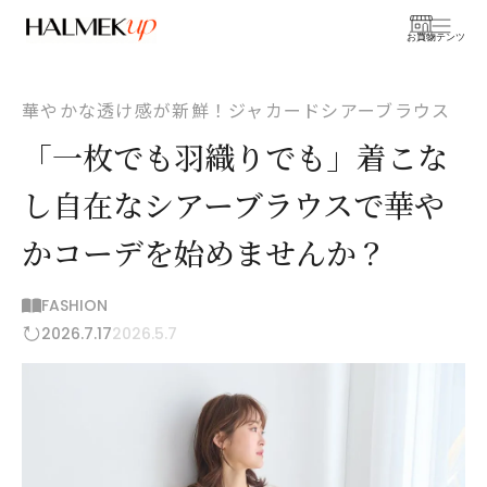
お買物
コンテンツ
華やかな透け感が新鮮！ジャカードシアーブラウス
「一枚でも羽織りでも」着こな
し自在なシアーブラウスで華や
かコーデを始めませんか？
FASHION
2026.7.17
2026.5.7