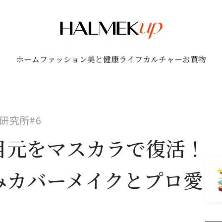
ホーム
ファッション
美と健康
ライフ
カルチャー
お買物
研究所#6
目元をマスカラで復活！
みカバーメイクとプロ愛