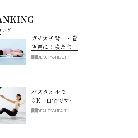
ANKING
キング
ガチガチ背中・巻
き肩に！寝たまま
バスタオル「おう
BEAUTY&HEALTH
ちピラティス」の
やり方
バスタオルで
OK！自宅でマシ
ン級に骨から整え
BEAUTY&HEALTH
る「おうちピラテ
ィス」のコツ