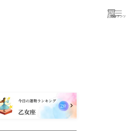
コンテンツ
お買物
今日の運勢ランキング
2
位
乙女座