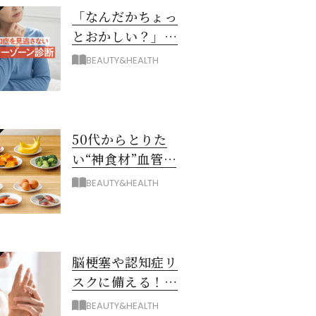
「なんだかちょっ
とおかしい？」を
見逃さない！ 認知
BEAUTY&HEALTH
症グレーゾーン診
断
50代からとりた
い“神食材”血管と
脳を若々しく保つ
BEAUTY&HEALTH
8つとは？
脳梗塞や認知症リ
スクに備える！ゴ
ースト血管を復活
BEAUTY&HEALTH