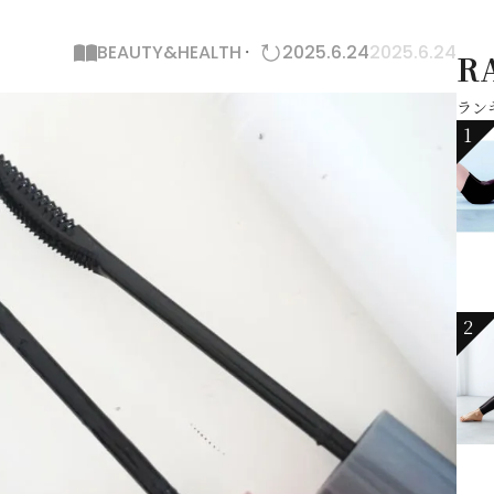
BEAUTY&HEALTH
2025.6.24
2025.6.24
R
ラン
1
2