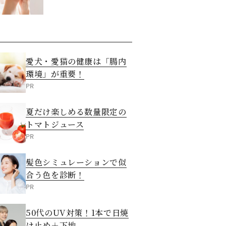
させる5つの方法
愛犬・愛猫の健康は「腸内
環境」が重要！
PR
夏だけ楽しめる数量限定の
トマトジュース
PR
髪色シミュレーションで似
合う色を診断！
PR
50代のUV対策！1本で日焼
け止め＋下地