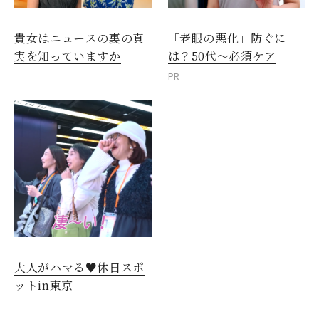
貴女はニュースの裏の真
「老眼の悪化」防ぐに
実を知っていますか
は？50代～必須ケア
PR
閉じる
大人がハマる♥休日スポ
ットin東京