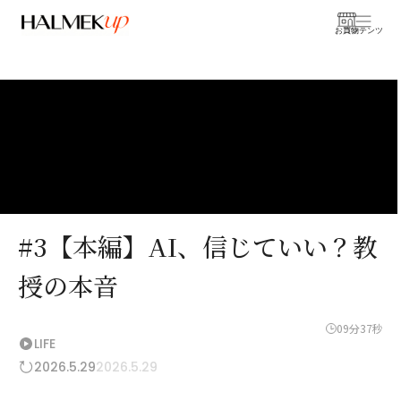
お買物
コンテンツ
#3【本編】AI、信じていい？教
授の本音
09分37秒
LIFE
2026.5.29
2026.5.29