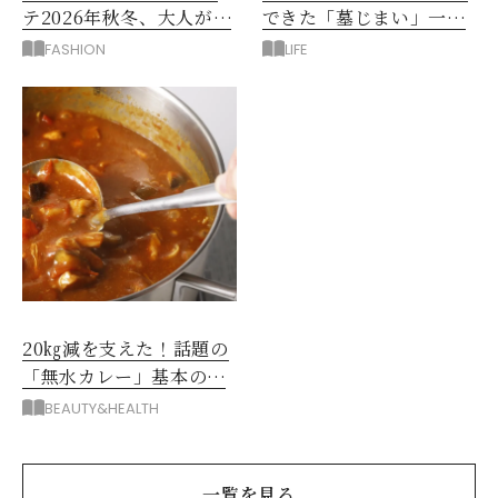
テ2026年秋冬、大人が着
できた「墓じまい」一つ
たい新作服は？
後悔したのは、ある順
FASHION
LIFE
番!?
20㎏減を支えた！話題の
「無水カレー」基本の作
り方とおすすめルウ6選
BEAUTY&HEALTH
一覧を見る