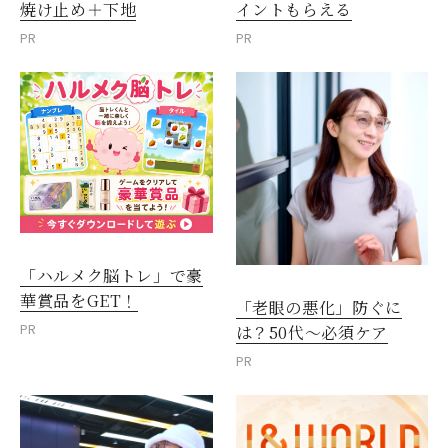
焼け止め＋下地
イントもらえる
PR
PR
「ハルメク脳トレ」で豪
華賞品をGET！
「老眼の悪化」防ぐに
PR
は？50代～必須ケア
PR