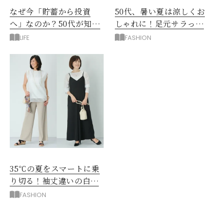
なぜ今「貯蓄から投資
50代、暑い夏は涼しくお
へ」なのか？50代が知る
しゃれに！足元サラっと
べきお金の新常識
快適「優秀ワイドパン
LIFE
FASHION
ツ」
35℃の夏をスマートに乗
り切る！袖丈違いの白シ
アー2枚で5着回し
FASHION