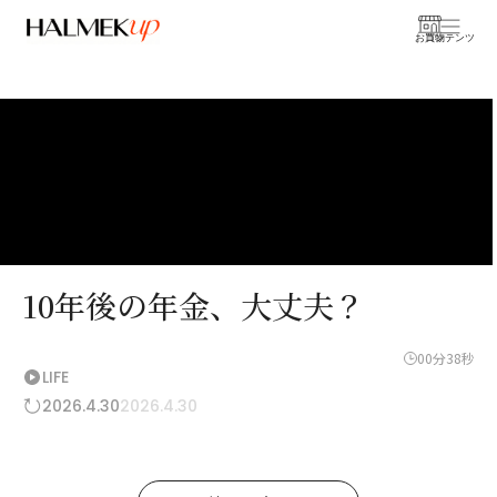
お買物
コンテンツ
10年後の年金、大丈夫？
00分38秒
LIFE
2026.4.30
2026.4.30