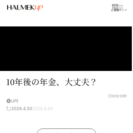
お買物
コンテンツ
10年後の年金、大丈夫？
00分38秒
LIFE
2026.4.30
2026.4.30