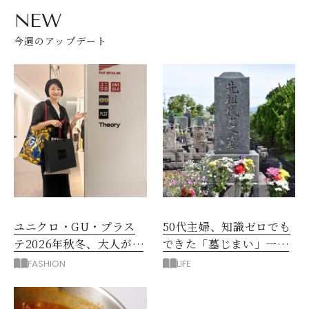
NEW
今週のアップデート
ユニクロ・GU・プラス
50代主婦、知識ゼロでも
テ2026年秋冬、大人が着
できた「墓じまい」一つ
たい新作服は？
後悔したのは、ある順
FASHION
LIFE
番!?