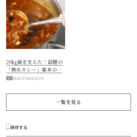
20㎏減を支えた！話題の
「無水カレー」基本の作
り方とおすすめルウ6選
BEAUTY&HEALTH
一覧を見る
保存する