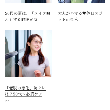
50代の夏は、「メイク映
大人がハマる♥休日スポ
え」する眼鏡が◎
ットin東京
閉じる
「老眼の悪化」防ぐに
は？50代～必須ケア
PR