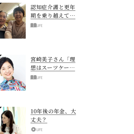
認知症介護と更年
期を乗り越えて！
6年の「通い介
LIFE
護」で見つけた答
え
宮崎美子さん「理
想はスーツケース
一つでどこへでも
LIFE
行ける暮らし」
10年後の年金、大
丈夫？
LIFE