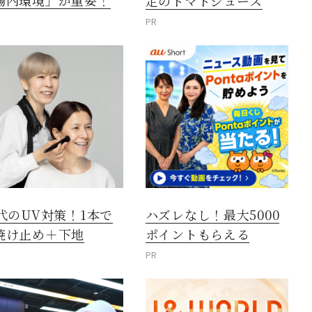
腸内環境」が重要！
定のトマトジュース
PR
0代のUV対策！1本で
ハズレなし！最大5000
焼け止め＋下地
ポイントもらえる
PR