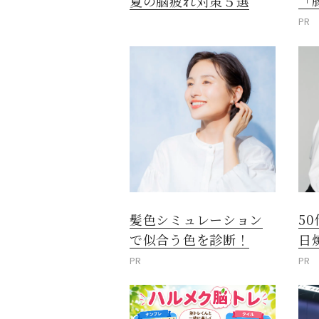
「
夏の脳疲れ対策５選
PR
髪色シミュレーション
5
で似合う色を診断！
日
PR
PR