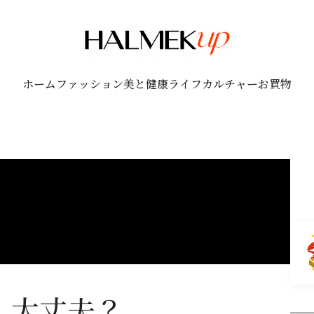
ホーム
ファッション
美と健康
ライフ
カルチャー
お買物
、大丈夫？