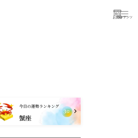
コンテンツ
お買物
今日の運勢ランキング
1
3
位
山羊座
蟹座