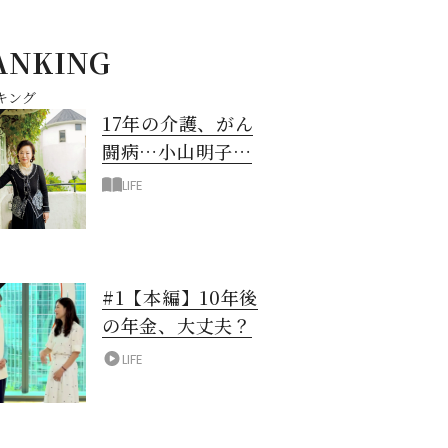
ANKING
キング
17年の介護、がん
闘病…小山明子さ
ん「今満たされて
LIFE
いる」と言える理
由
#1【本編】10年後
の年金、大丈夫？
LIFE