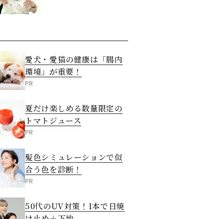
愛犬・愛猫の健康は「腸内
環境」が重要！
PR
夏だけ楽しめる数量限定の
トマトジュース
PR
髪色シミュレーションで似
合う色を診断！
PR
50代のUV対策！1本で日焼
け止め＋下地