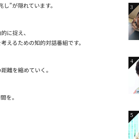
兆し”が隠れています。
3
角的に捉え、
を考えるための知的対話番組です。
4
の距離を縮めていく。
時間を。
5