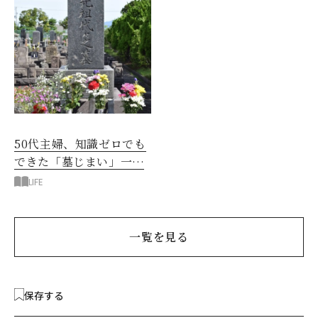
50代主婦、知識ゼロでも
できた「墓じまい」一つ
後悔したのは、ある順
LIFE
番!?
一覧を見る
保存する