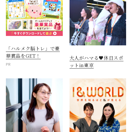
「ハルメク脳トレ」で豪
華賞品をGET！
大人がハマる♥休日スポ
PR
ットin東京