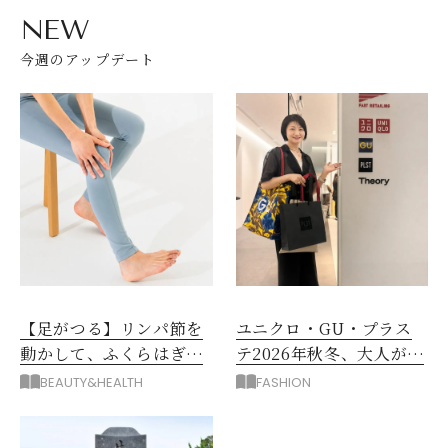
NEW
今週のアップデート
【足がつる】リンパ節を
ユニクロ・GU・プラス
動かして、ふくらはぎの
テ2026年秋冬、大人が着
むくみ、こむら返りを解
たい新作服は？
BEAUTY&HEALTH
FASHION
消