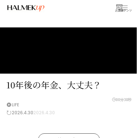
お買物
コンテンツ
10年後の年金、大丈夫？
00分38秒
LIFE
2026.4.30
2026.4.30