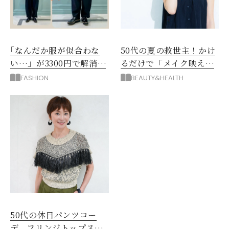
｢なんだか服が似合わな
50代の夏の救世主！かけ
い…」が3300円で解消！
るだけで「メイク映え」
阪神梅田のサービスが神
する眼鏡
FASHION
BEAUTY&HEALTH
だった
50代の休日パンツコー
デ。フリンジトップスを