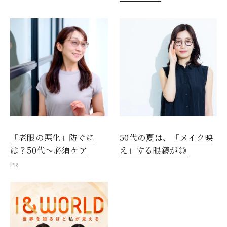
「老眼の悪化」防ぐに
50代の夏は、「メイク映
は？50代～必須ケア
え」する眼鏡が◎
PR