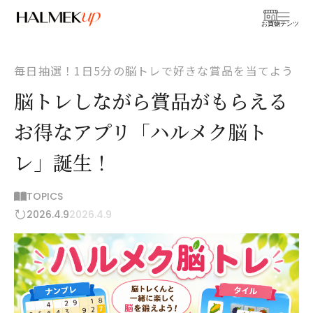
お買物
コンテンツ
毎日抽選！1日5分の脳トレで好きな賞品を当てよう
脳トレしながら賞品がもらえる
お得なアプリ「ハルメク脳ト
レ」誕生！
TOPICS
2026.4.9
2026.4.9