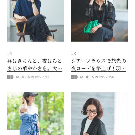
#4
#3
昼はきちんと、夜はひと
シアーブラウスで旅先の
さじの華やかさを。大人
夜コーデを格上げ！羽織
の夏のアフター６スタイ
り＆着こなし2スタイル
FASHION
2026.7.21
FASHION
2026.7.24
ル
閉じる