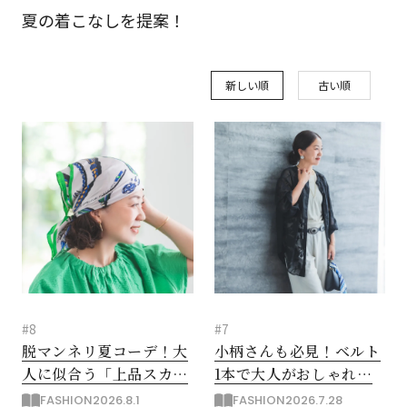
夏の着こなしを提案！
新しい順
古い順
#8
#7
脱マンネリ夏コーデ！大
小柄さんも必見！ベルト
人に似合う「上品スカー
1本で大人がおしゃれに
フの巻き方アレンジ」3
スタイルアップする方法
FASHION
2026.8.1
FASHION
2026.7.28