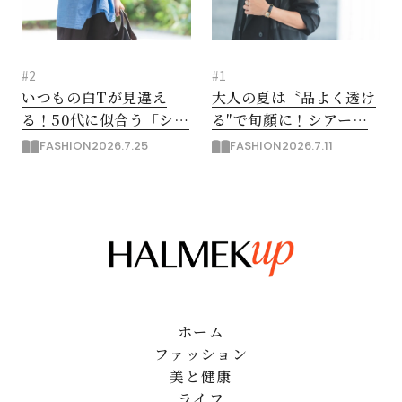
#2
#1
いつもの白Tが見違え
大人の夏は〝品よく透け
る！50代に似合う「シャ
る″で旬顔に！シアージ
ツの巻き方アレンジ」3
ャケットのオフィススタ
FASHION
2026.7.25
FASHION
2026.7.11
選
イル
ホーム
ファッション
美と健康
ライフ