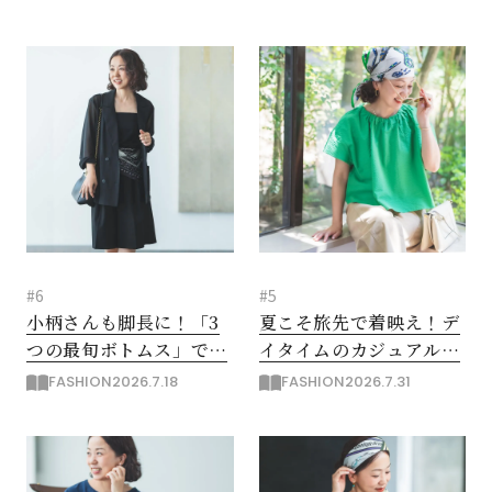
選
#6
#5
小柄さんも脚長に！「3
夏こそ旅先で着映え！デ
つの最旬ボトムス」で劇
イタイムのカジュアルコ
的スタイルアップするコ
ーデを格上げするヒント
FASHION
2026.7.18
FASHION
2026.7.31
ツ