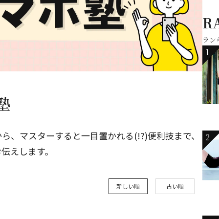
R
ラン
1
塾
ら、マスターすると一目置かれる(!?)便利技まで、
2
お伝えします。
新しい順
古い順