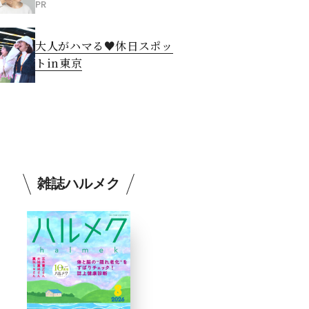
PR
大人がハマる♥休日スポッ
トin東京
雑誌ハルメク