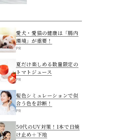
ィス」のコツ
愛犬・愛猫の健康は「腸内
環境」が重要！
PR
夏だけ楽しめる数量限定の
トマトジュース
PR
髪色シミュレーションで似
合う色を診断！
PR
50代のUV対策！1本で日焼
け止め＋下地