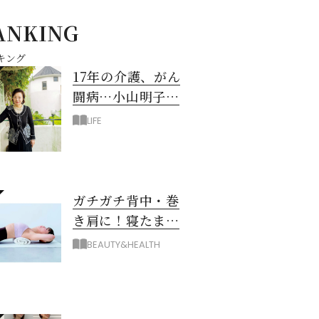
ANKING
キング
17年の介護、がん
闘病…小山明子さ
ん「今満たされて
LIFE
いる」と言える理
由
ガチガチ背中・巻
き肩に！寝たまま
バスタオル「おう
BEAUTY&HEALTH
ちピラティス」の
やり方