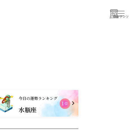
コンテンツ
お買物
今日の運勢ランキング
1
位
水瓶座