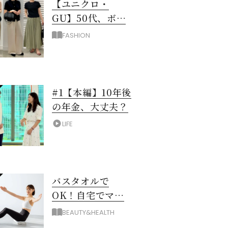
【ユニクロ・
GU】50代、ボト
ムスに迷ったら！
FASHION
3990円以下スカー
ト＆パンツ
#1【本編】10年後
の年金、大丈夫？
LIFE
バスタオルで
OK！自宅でマシ
ン級に骨から整え
BEAUTY&HEALTH
る「おうちピラテ