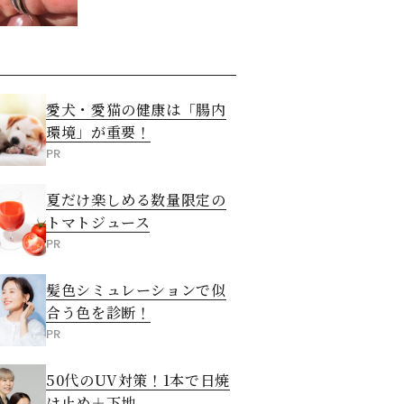
た意外な答え
愛犬・愛猫の健康は「腸内
環境」が重要！
PR
夏だけ楽しめる数量限定の
トマトジュース
PR
髪色シミュレーションで似
合う色を診断！
PR
50代のUV対策！1本で日焼
け止め＋下地