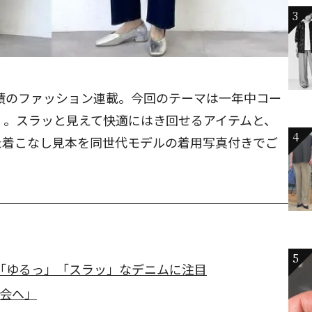
3
積のファッション連載。今回のテーマは一年中コー
」。スラッと見えて快適にはき回せるアイテムと、
4
た着こなし見本を同世代モデルの着用写真付きでご
5
「ゆるっ」「スラッ」なデニムに注目
表会へ」