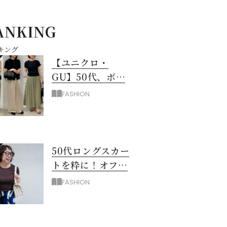
ANKING
キング
【ユニクロ・
GU】50代、ボト
ムスに迷ったら！
FASHION
3990円以下スカー
ト＆パンツ
50代ロングスカー
トを粋に！オフィ
ス＆お出掛けに映
FASHION
える配色のコツ