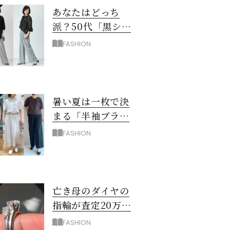
あなたはどっち
派？50代「黒シア
ー×ユニクロワイ
FASHION
ドパンツ」夏のモ
ノトーンコーデ
暑い夏は一枚で決
まる「半袖ブラウ
ス＆シャツ」で時
FASHION
短！大人の通勤コ
ーデ
亡き母のダイヤの
指輪が査定20万…
売る？50代が出し
FASHION