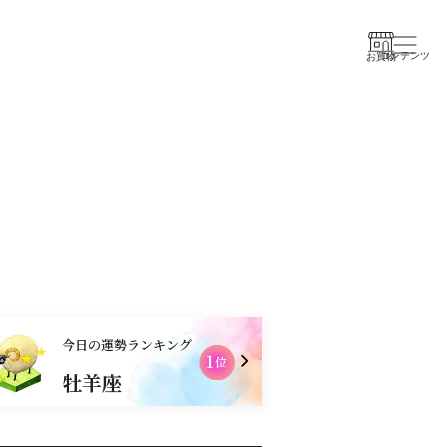
コンテンツ
お買物
今日の運勢ランキング
1
2
位
牡羊座
乙女座