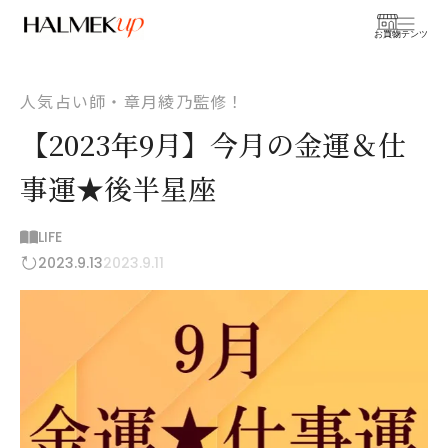
お買物
コンテンツ
人気占い師・章月綾乃監修！
【2023年9月】今月の金運＆仕
事運★後半星座
LIFE
2023.9.13
2023.9.11