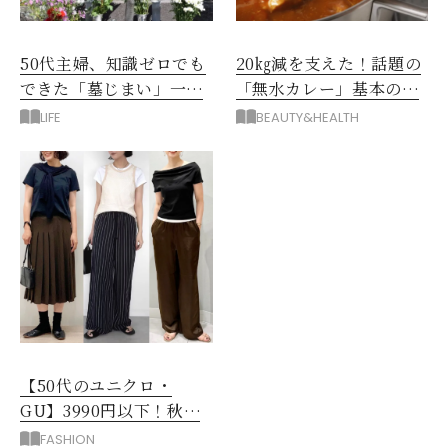
50代主婦、知識ゼロでも
20㎏減を支えた！話題の
できた「墓じまい」一つ
「無水カレー」基本の作
後悔したのは、ある順
り方とおすすめルウ6選
LIFE
BEAUTY&HEALTH
番!?
【50代のユニクロ・
GU】3990円以下！秋ま
ではける涼しげボトムス3
FASHION