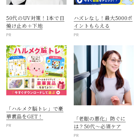
50代のUV対策！1本で日
ハズレなし！最大5000ポ
焼け止め＋下地
イントもらえる
PR
PR
「ハルメク脳トレ」で豪
華賞品をGET！
「老眼の悪化」防ぐに
PR
は？50代～必須ケア
PR