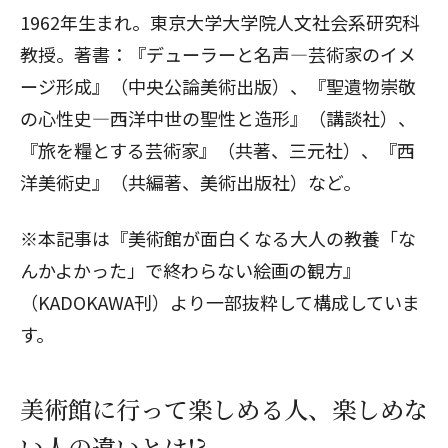
1962年生まれ。東京大学大学院人文社会系研究科
教授。著書：『デューラーと名声―芸術家のイメ
ージ形成』（中央公論美術出版）、『聖遺物崇敬
の心性史―西洋中世の聖性と造形』（講談社）、
『旅を糧とする芸術家』（共著、三元社）、『西
洋美術史』（共編著、美術出版社）など。
※本記事は『美術館が面白くなる大人の教養「な
んかよかった」で終わらない絵画の観方』
（KADOKAWA刊）より一部抜粋して構成していま
す。
美術館に行って楽しめる人、楽しめな
い人の違いとは!?