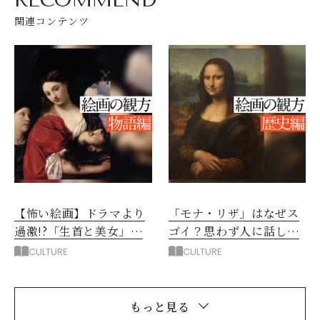
関連コンテンツ
【怖い絵画】ドラマより
「モナ・リザ」はなぜス
過激!?「生首と美女」の
ゴイ？思わず人に話した
絵が表す「物語」の意味
くなる「描き方の歴史」
CULTURE
CULTURE
は
もっと見る