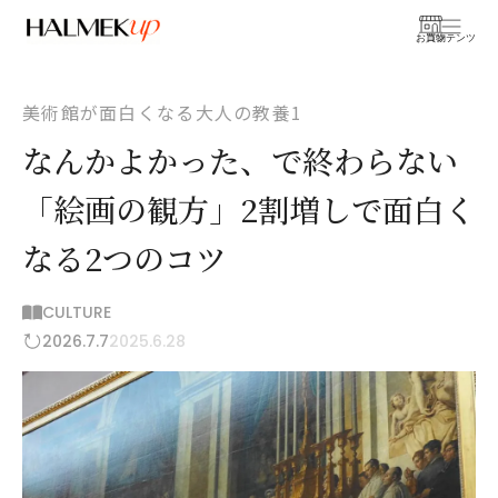
お買物
コンテンツ
美術館が面白くなる大人の教養1
なんかよかった、で終わらない
「絵画の観方」2割増しで面白く
なる2つのコツ
CULTURE
2026.7.7
2025.6.28