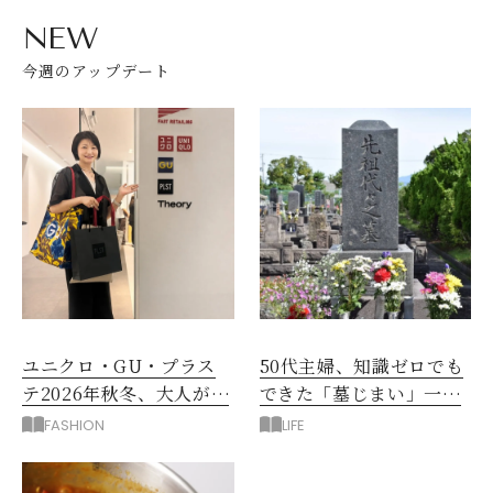
NEW
今週のアップデート
ユニクロ・GU・プラス
50代主婦、知識ゼロでも
テ2026年秋冬、大人が着
できた「墓じまい」一つ
たい新作服は？
後悔したのは、ある順
FASHION
LIFE
番!?