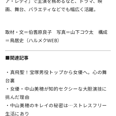
ア・レディ」で主演を務めるなど、ドラマ、映
画、舞台、バラエティなどでも幅広く活躍。
取材・文＝伯耆原良子 写真＝山下コウ太 構成
＝鳥居史（ハルメクWEB）
■関連記事
真飛聖！宝塚男役トップから女優へ。心の舞
台裏
女優・中山美穂が知的セクシーな大胆演技に
挑んだ理由
中山美穂のキレイの秘密は…ストレスフリー
生活にあり