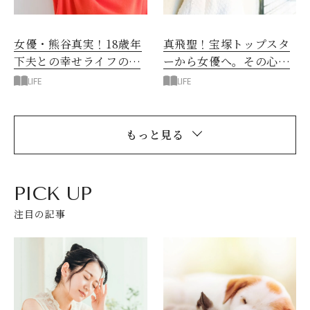
女優・熊谷真実！18歳年
真飛聖！宝塚トップスタ
下夫との幸せライフの秘
ーから女優へ。その心の
密
舞台裏
LIFE
LIFE
もっと見る
PICK UP
注目の記事