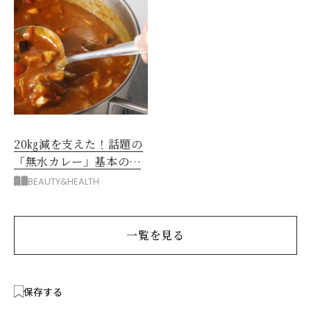
20㎏減を支えた！話題の
「無水カレー」基本の作
り方とおすすめルウ6選
BEAUTY&HEALTH
一覧を見る
保存する