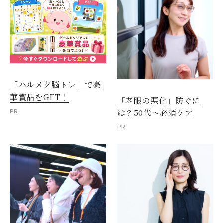
「ハルメク脳トレ」で豪
華賞品をGET！
「老眼の悪化」防ぐに
PR
は？50代～必須ケア
PR