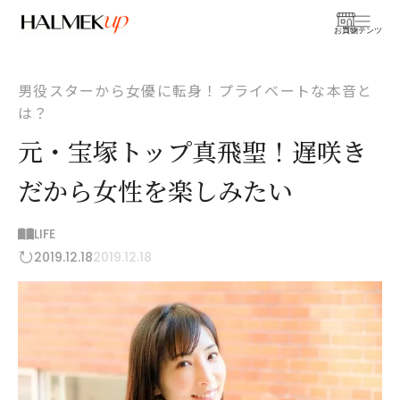
お買物
コンテンツ
男役スターから女優に転身！プライベートな本音と
は？
元・宝塚トップ真飛聖！遅咲き
だから女性を楽しみたい
LIFE
2019.12.18
2019.12.18