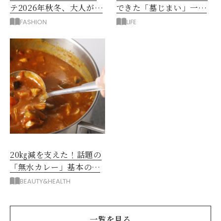
テ2026年秋冬、大人が着
できた「墓じまい」一つ
たい新作服は？
後悔したのは、ある順
FASHION
LIFE
番!?
20㎏減を支えた！話題の
「無水カレー」基本の作
り方とおすすめルウ6選
BEAUTY&HEALTH
一覧を見る