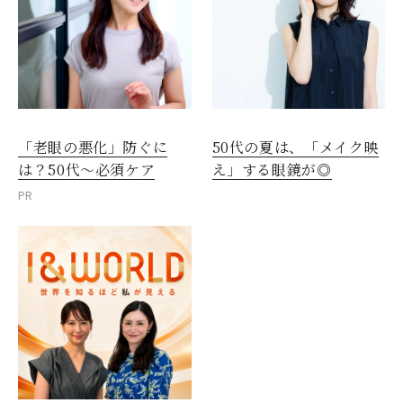
閉じる
「老眼の悪化」防ぐに
50代の夏は、「メイク映
は？50代～必須ケア
え」する眼鏡が◎
PR