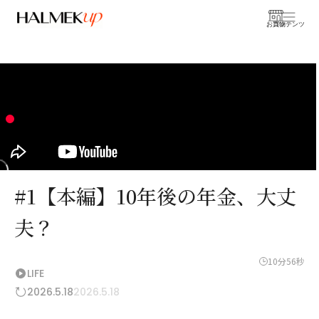
お買物
コンテンツ
#1【本編】10年後の年金、大丈
夫？
10分56秒
LIFE
2026.5.18
2026.5.18