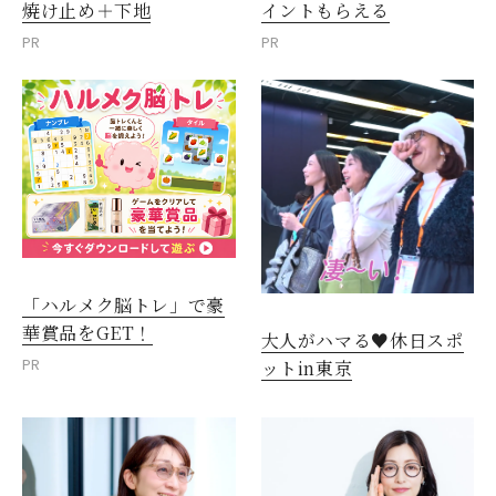
焼け止め＋下地
イントもらえる
PR
PR
「ハルメク脳トレ」で豪
華賞品をGET！
大人がハマる♥休日スポ
PR
ットin東京