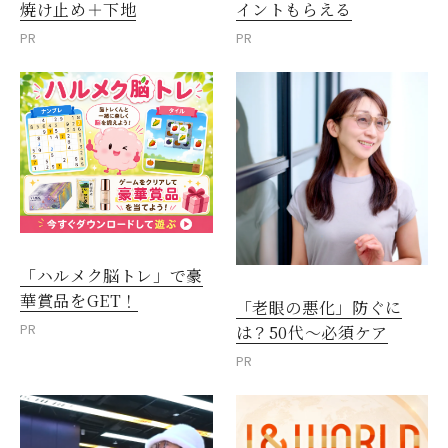
焼け止め＋下地
イントもらえる
PR
PR
「ハルメク脳トレ」で豪
華賞品をGET！
「老眼の悪化」防ぐに
PR
は？50代～必須ケア
閉じる
PR