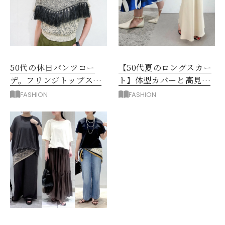
50代の休日パンツコー
【50代夏のロングスカー
デ。フリンジトップスを
ト】体型カバーと高見え
主役に洗練アースカラー
を叶える4コーデ
FASHION
FASHION
垢抜け！