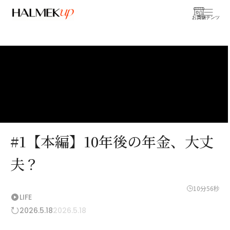
お買物
コンテンツ
#1【本編】10年後の年金、大丈
夫？
10分56秒
LIFE
2026.5.18
2026.5.18