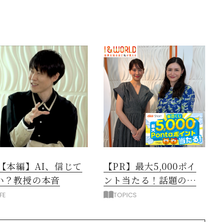
閉じる
3【本編】AI、信じて
【PR】最大5,000ポイ
い？教授の本音
ント当たる！話題のニ
ュース動画で賢くポイ
IFE
TOPICS
活しよう