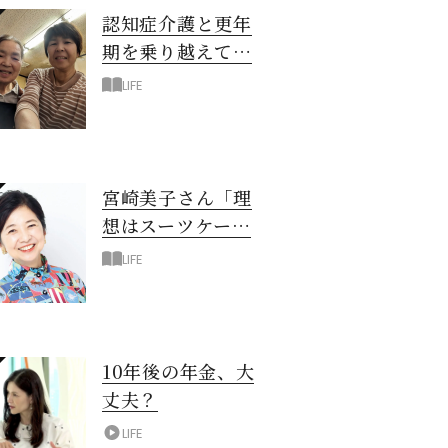
認知症介護と更年
期を乗り越えて！
6年の「通い介
LIFE
護」で見つけた答
え
宮崎美子さん「理
想はスーツケース
一つでどこへでも
LIFE
行ける暮らし」
10年後の年金、大
丈夫？
LIFE