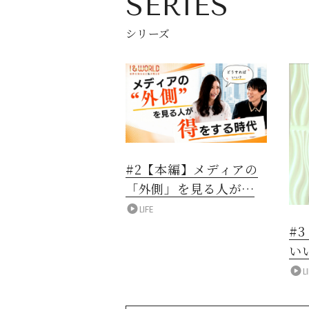
SERIES
シリーズ
#2【本編】メディアの
「外側」を見る人が得
をする時代
LIFE
#
い
L