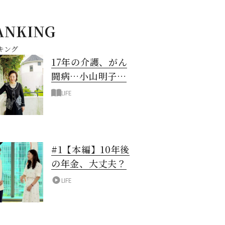
ANKING
キング
17年の介護、がん
闘病…小山明子さ
ん「今満たされて
LIFE
いる」と言える理
由
#1【本編】10年後
の年金、大丈夫？
LIFE