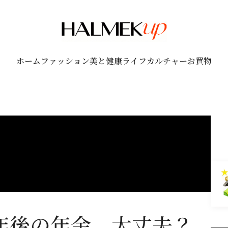
ホーム
ファッション
美と健康
ライフ
カルチャー
お買物
0年後の年金、大丈夫？