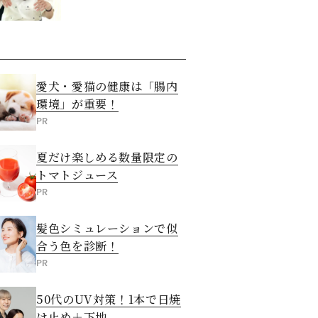
愛犬・愛猫の健康は「腸内
環境」が重要！
PR
夏だけ楽しめる数量限定の
トマトジュース
PR
髪色シミュレーションで似
合う色を診断！
PR
50代のUV対策！1本で日焼
け止め＋下地