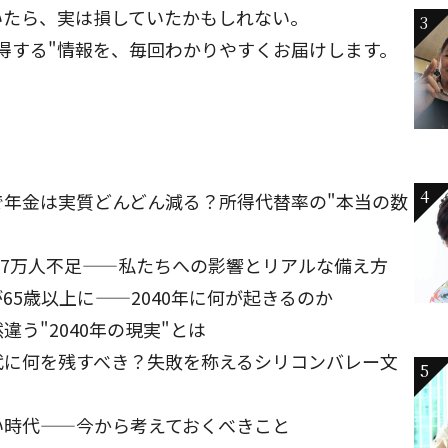
いたら、実は損していたかもしれない。
3
得する"情報を、毎回わかりやすくお届けします。
4
で年金は実質どんどん減る？所得代替率の"本当の数
が57万人不足——私たちへの影響とリアルな備え方
65歳以上に——2040年に何が起きるのか
う"2040年の現実"とは
代に何を残すべき？失敗を称えるシリコンバレー文
5
い時代——今から考えておくべきこと