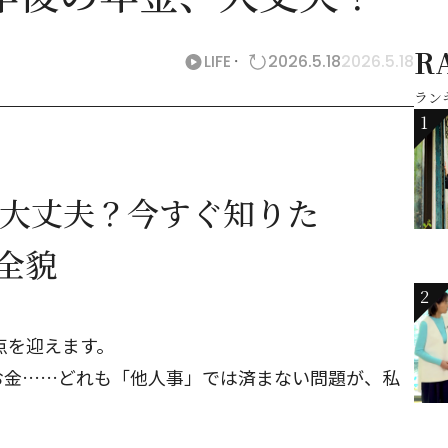
R
LIFE
2026.5.18
2026.5.18
ラン
1
は大丈夫？今すぐ知りた
の全貌
2
点を迎えます。
お金……どれも「他人事」では済まない問題が、私