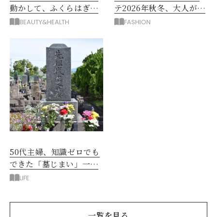
動かして、ふくらはぎの
テ2026年秋冬、大人が着
むくみ、こむら返りを解
たい新作服は？
BEAUTY&HEALTH
FASHION
消
50代主婦、知識ゼロでも
できた「墓じまい」一つ
後悔したのは、ある順
LIFE
番!?
一覧を見る