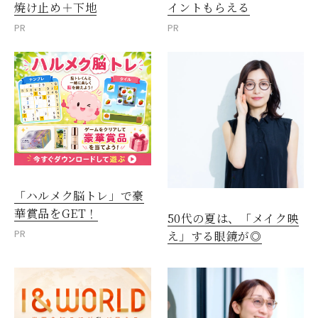
焼け止め＋下地
イントもらえる
PR
PR
「ハルメク脳トレ」で豪
華賞品をGET！
50代の夏は、「メイク映
PR
え」する眼鏡が◎