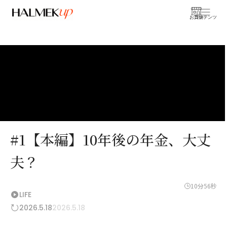
お買物
コンテンツ
#1【本編】10年後の年金、大丈
夫？
10分56秒
LIFE
2026.5.18
2026.5.18