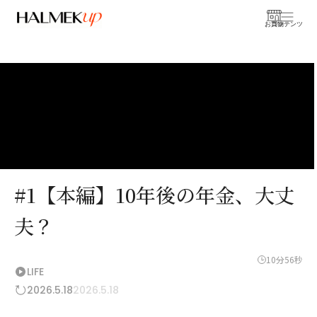
お買物
コンテンツ
#1【本編】10年後の年金、大丈
夫？
10分56秒
LIFE
2026.5.18
2026.5.18