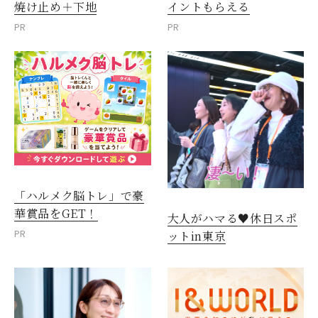
焼け止め＋下地
イントもらえる
PR
PR
「ハルメク脳トレ」で豪
華賞品をGET！
大人がハマる♥休日スポ
PR
ットin東京
閉じる