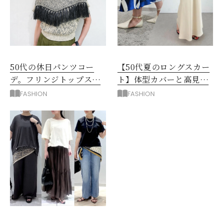
50代の休日パンツコー
【50代夏のロングスカー
デ。フリンジトップスを
ト】体型カバーと高見え
主役に洗練アースカラー
を叶える4コーデ
FASHION
FASHION
垢抜け！